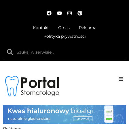
Kontakt
O nas
Reklama
Polityka prywatności
Anatom
Fizjolog
Ortodo
Reklama