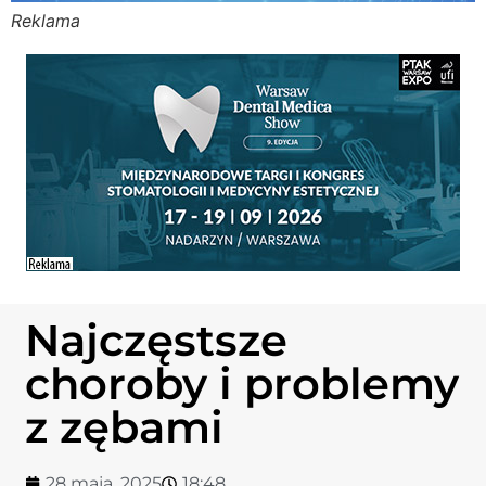
Reklama
Stomato
Stomato
Chorob
Zdrowi
Fizjoter
Najczęstsze
Sklep
choroby i problemy
Centru
z zębami
28 maja, 2025
18:48