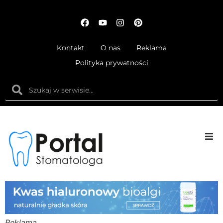
Kontakt
O nas
Reklama
Polityka prywatności
Anatom
Fizjolog
Ortodo
Reklama