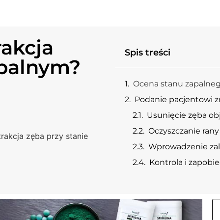
rakcja
Spis treści
apalnym?
Ocena stanu zapalneg
Podanie pacjentowi z
Usunięcie zęba ob
Oczyszczanie rany
rakcja zęba przy stanie
Wprowadzenie zal
Kontrola i zapobi