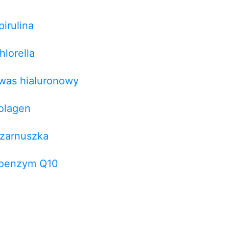
pirulina
hlorella
was hialuronowy
olagen
zarnuszka
oenzym Q10