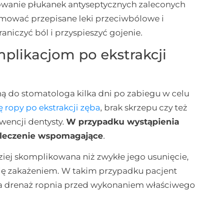
sowanie płukanek antyseptycznych zaleconych
jmować przepisane leki przeciwbólowe i
niczyć ból i przyspieszyć gojenie.
mplikacjom po ekstrakcji
lną do stomatologa kilka dni po zabiegu w celu
ę ropy po ekstrakcji zęba
, brak skrzepu czy też
wencji dentysty.
W przypadku wystąpienia
 leczenie wspomagające
.
ziej skomplikowana niż zwykłe jego usunięcie,
 się zakażeniem. W takim przypadku pacjent
ę na drenaż ropnia przed wykonaniem właściwego