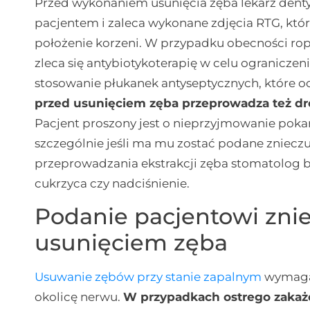
Przed wykonaniem usunięcia zęba lekarz den
pacjentem i zaleca wykonane zdjęcia RTG, któr
położenie korzeni. W przypadku obecności ro
zleca się antybiotykoterapię w celu ograniczeni
stosowanie płukanek antyseptycznych, które o
przed usunięciem zęba przeprowadza też dr
Pacjent proszony jest o nieprzyjmowanie poka
szczególnie jeśli ma mu zostać podane zniec
przeprowadzania ekstrakcji zęba stomatolog b
cukrzyca czy nadciśnienie.
Podanie pacjentowi zni
usunięciem zęba
Usuwanie zębów przy stanie zapalnym
wymaga 
okolicę nerwu.
W przypadkach ostrego zakażen