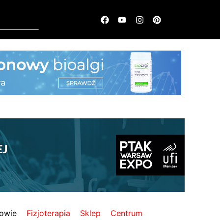
owie
Fizjoterapia
Sklep
Centrum