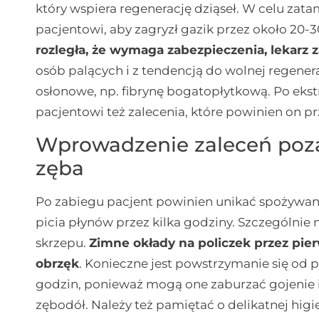
który wspiera regenerację dziąseł. W celu za
pacjentowi, aby zagryzł gazik przez około 20-
rozległa, że wymaga zabezpieczenia, lekarz z
osób palących i z tendencją do wolnej regenera
osłonowe, np. fibrynę bogatopłytkową. Po ekst
pacjentowi też zalecenia, które powinien on pr
Wprowadzenie zaleceń poz
zęba
Po zabiegu pacjent powinien unikać spożywan
picia płynów przez kilka godziny. Szczególnie 
skrzepu.
Zimne okłady na policzek przez pie
obrzęk
. Konieczne jest powstrzymanie się od p
godzin, ponieważ mogą one zaburzać gojenie i
zębodół. Należy też pamiętać o delikatnej higi