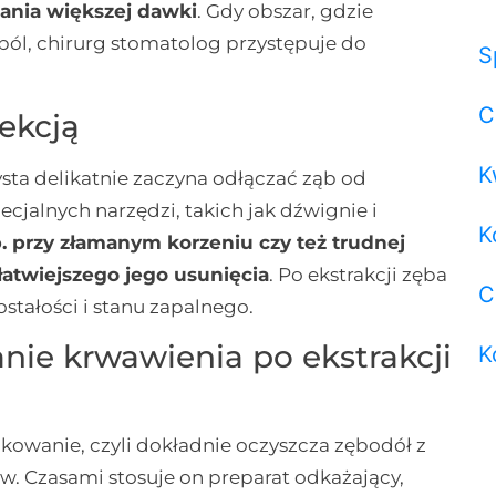
ania większej dawki
. Gdy obszar, gdzie
a ból, chirurg stomatolog przystępuje do
S
C
ekcją
K
ysta delikatnie zaczyna odłączać ząb od
ecjalnych narzędzi, takich jak dźwignie i
K
 przy złamanym korzeniu czy też trudnej
 łatwiejszego jego usunięcia
. Po ekstrakcji zęba
C
tałości i stanu zapalnego.
nie krwawienia po ekstrakcji
K
kowanie, czyli dokładnie oczyszcza zębodół z
w. Czasami stosuje on preparat odkażający,