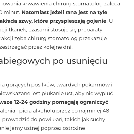
tamowania krwawienia chirurg stomatolog zaleca
30 minut.
Natomiast jeżeli rana jest na tyle
akłada szwy, które przyspieszają gojenie
. U
cji tkanek, czasami stosuje się preparaty
rakcji zęba chirurg stomatolog przekazuje
zestrzegać przez kolejne dni.
abiegowych po usunięciu
ia gorących posiłków, twardych pokarmów i
niewskazane jest płukanie ust, aby nie wypluć
rwsze 12-24 godziny pomagają ograniczyć
alenia i picia alkoholu przez co najmniej 48
 prowadzić do powikłań, takich jak suchy
enie jamy ustnej poprzez ostrożne