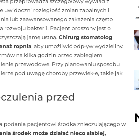
tysta przeprowadza szczegółowy wywiad z
e uwidoczni rozległość zmian zapalnych i
pnia lub zaawansowanego zakażenia często
a rozwoju bakterii. Pacjent proszony jest o
czyszczają jamę ustną.
Chirurg stomatolog
enaż ropnia
, aby umożliwić odpływ wydzieliny.
rmów na kilka godzin przed zabiegiem,
zulenie przewodowe. Przy planowaniu sposobu
ierze pod uwagę choroby przewlekłe, takie jak
eczulenia przed
podania pacjentowi środka znieczulającego w
ia środek może działać nieco słabiej,