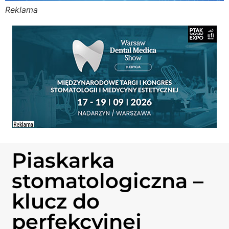
Reklama
Stomato
Stomato
Chorob
Zdrowi
Fizjoter
Piaskarka
Sklep
stomatologiczna –
Centru
klucz do
perfekcyjnej