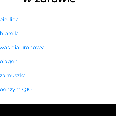
pirulina
hlorella
was hialuronowy
olagen
zarnuszka
oenzym Q10