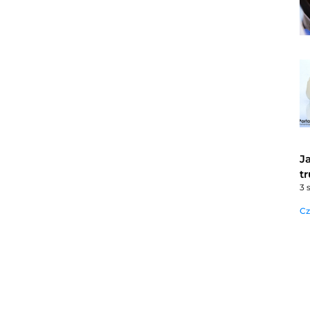
J
t
3 
Cz