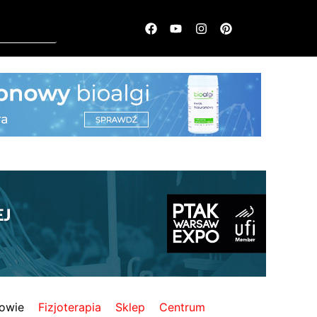
owie
Fizjoterapia
Sklep
Centrum