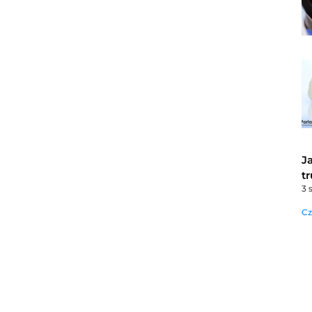
J
t
3 
Cz