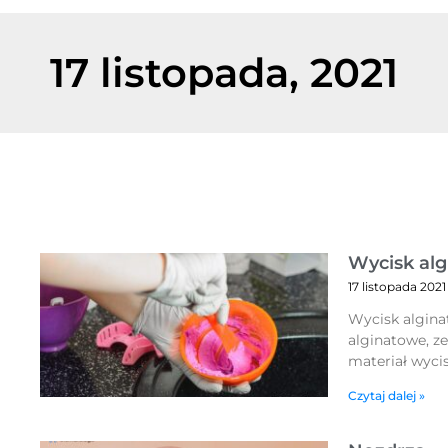
17 listopada, 2021
Wycisk al
17 listopada 2021
Wycisk algina
alginatowe, ze
materiał wyci
Czytaj dalej »