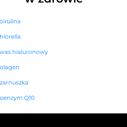
pirulina
hlorella
was hialuronowy
olagen
zarnuszka
oenzym Q10