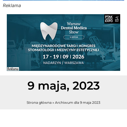
Reklama
Stomato
Stomato
Chorob
Zdrowi
Fizjoter
9 maja, 2023
Sklep
Strona główna
»
Archiwum dla 9 maja 2023
Centru