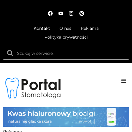
Kontakt
O nas
Reklama
Polityka prywatności
Anatom
Fizjolog
Ortodo
Reklama