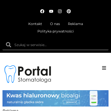
Kontakt
O nas
Reklama
Polityka prywatności
Anatom
Fizjolog
Ortodo
Reklama