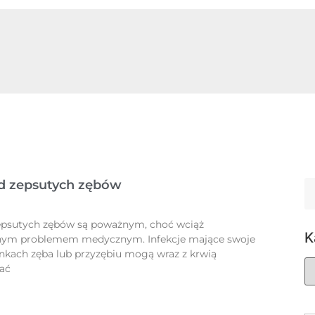
d zepsutych zębów
epsutych zębów są poważnym, choć wciąż
K
nym problemem medycznym. Infekcje mające swoje
nkach zęba lub przyzębiu mogą wraz z krwią
iać