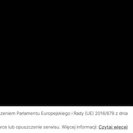
eniem Parlamentu Europejskiego i Rady (UE) 2016/679 z dnia
doncja
Fizjologia
Implantologia
Leki
ce lub opuszczenie serwisu. Więcej informacji:
Czytaj więcej
logiczna
Rehabilitacja stomatologiczna