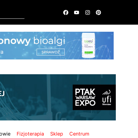
owie
Fizjoterapia
Sklep
Centrum