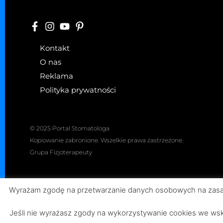
Kontakt
O nas
Reklama
Polityka prywatności
© 2025 Portal Stomatologa
Kopiowanie zabronione. Wszelkie prawa zastrzeżone.
Grupa Fizjoterapeuty
Wyrażam zgodę na przetwarzanie danych osobowych na zasada
Anatomia
Artykuły
Badania
Chirur
Jeśli nie wyrażasz zgody na wykorzystywanie cookies we wska
Medycyna
Opinie i recenzje
Ortodoncja