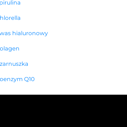
pirulina
hlorella
was hialuronowy
olagen
zarnuszka
oenzym Q10