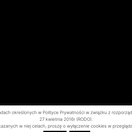
ch określonych w Polityce Prywatności w związku z rozporządz
27 kwietnia 2016r (RODO).
gia
Chirurgia stomatologiczna
Choroby
Endo
zanych w niej celach, proszę o wyłączenie cookies w przeglądar
Periodontologia
Pierwiastki
Protetyka stomato