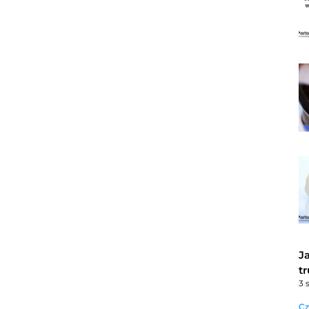
J
t
3 
Cz