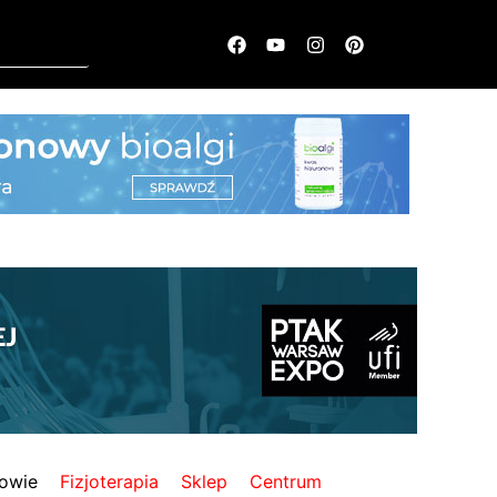
owie
Fizjoterapia
Sklep
Centrum