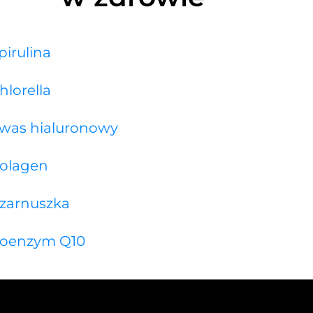
pirulina
hlorella
was hialuronowy
olagen
zarnuszka
oenzym Q10