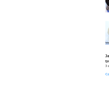
J
t
3 
Cz