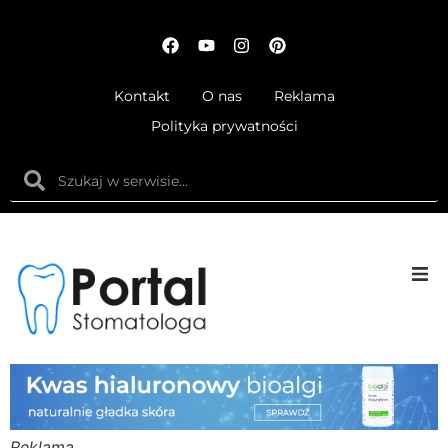
Kontakt
O nas
Reklama
Polityka prywatności
Anatom
Fizjolog
Ortodo
Reklama