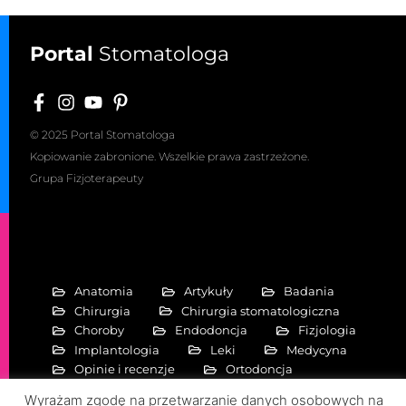
Portal
Stomatologa
© 2025 Portal Stomatologa
Kopiowanie zabronione. Wszelkie prawa zastrzeżone.
Grupa Fizjoterapeuty
Anatomia
Artykuły
Badania
Chirurgia
Chirurgia stomatologiczna
Choroby
Endodoncja
Fizjologia
Implantologia
Leki
Medycyna
Opinie i recenzje
Ortodoncja
Periodontologia
Pierwiastki
Wyrażam zgodę na przetwarzanie danych osobowych na