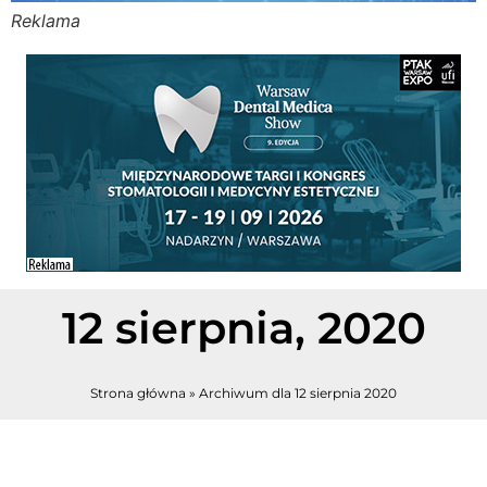
Reklama
Stomato
Stomato
Chorob
Zdrowi
Fizjoter
12 sierpnia, 2020
Sklep
Strona główna
»
Archiwum dla 12 sierpnia 2020
Centru