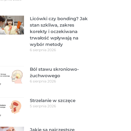
Licówki czy bonding? Jak
stan szkliwa, zakres
korekty i oczekiwana
trwałość wpływają na
wybór metody
6 sierpnia 2026
Ból stawu skroniowo-
żuchwowego
6 sierpnia 2026
Strzelanie w szczęce
5 sierpnia 2026
Jakie są najczęstsze