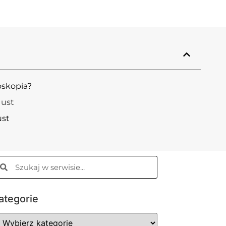
oskopia?
 ust
ust
ategorie