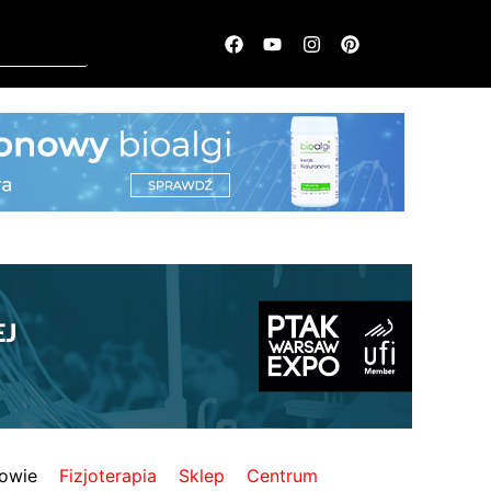
owie
Fizjoterapia
Sklep
Centrum