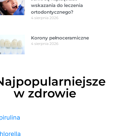
wskazania do leczenia
ortodontycznego?
4 sierpnia 2026
Korony pełnoceramiczne
4 sierpnia 2026
Najpopularniejsze
w zdrowie
pirulina
hlorella