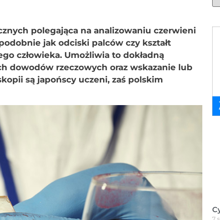
ycznych polegająca na analizowaniu czerwieni
 podobnie jak odciski palców czy kształt
ego człowieka. Umożliwia to dokładną
nych dowodów rzeczowych oraz wskazanie lub
opii są japońscy uczeni, zaś polskim
C
7 