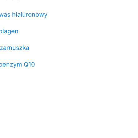
was hialuronowy
olagen
zarnuszka
oenzym Q10