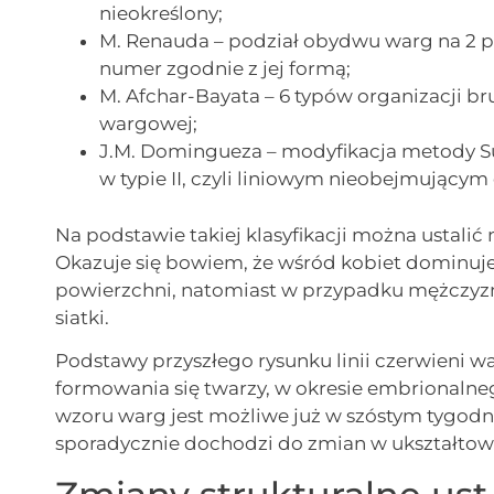
nieokreślony;
M. Renauda – podział obydwu warg na 2 p
numer zgodnie z jej formą;
M. Afchar-Bayata – 6 typów organizacji b
wargowej;
J.M. Domingueza – modyfikacja metody S
w typie II, czyli liniowym nieobejmującym
Na podstawie takiej klasyfikacji można ustalić
Okazuje się bowiem, że wśród kobiet dominuje 
powierzchni, natomiast w przypadku mężczyzn 
siatki.
Podstawy przyszłego rysunku linii czerwieni w
formowania się twarzy, w okresie embrionalne
wzoru warg jest możliwe już w szóstym tygod
sporadycznie dochodzi do zmian w ukształto