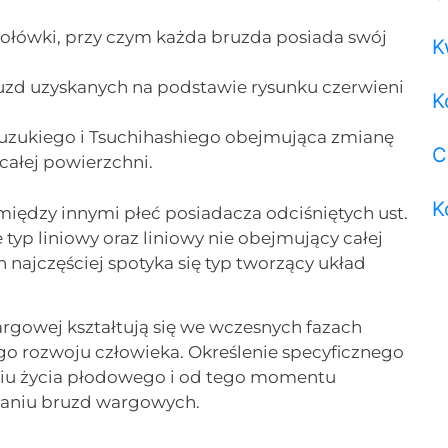
ołówki, przy czym każda bruzda posiada swój
K
ruzd uzyskanych na podstawie rysunku czerwieni
K
uzukiego i Tsuchihashiego obejmująca zmianę
C
 całej powierzchni.
K
 między innymi płeć posiadacza odciśniętych ust.
typ liniowy oraz liniowy nie obejmujący całej
najczęściej spotyka się typ tworzący układ
argowej kształtują się we wczesnych fazach
go rozwoju człowieka. Określenie specyficznego
niu życia płodowego i od tego momentu
waniu bruzd wargowych.