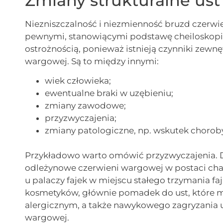
Zmiany strukturalne ust
Niezniszczalność i niezmienność bruzd czerw
pewnymi, stanowiącymi podstawę cheiloskopii
ostrożnością, ponieważ istnieją czynniki zewnę
wargowej. Są to między innymi:
wiek człowieka;
ewentualne braki w uzębieniu;
zmiany zawodowe;
przyzwyczajenia;
zmiany patologiczne, np. wskutek choroby
Przykładowo warto omówić przyzwyczajenia. D
odleżynowe czerwieni wargowej w postaci cha
u palaczy fajek w miejscu stałego trzymania f
kosmetyków, głównie pomadek do ust, które m
alergicznym, a także nawykowego zagryzania u
wargowej.