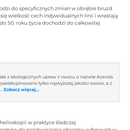
dzi do specyficznych zmian w obrębie bruzd
się wielkość cech indywidualnych linii i wrastają
do 50. roku życia dochodzi do całkowitej
ała z ekologicznych upraw z owocu o nazwie Acerola.
yselekcjonowano tylko najwyższej jakości owoce, a z
..
Zobacz więcej...
eiloskopii w praktyce śledczej.
ogramów do przetwarzania obrazów cyfrowych w