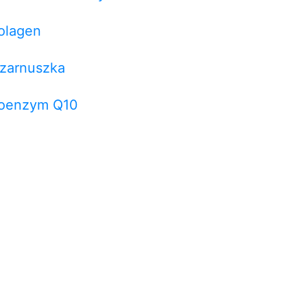
olagen
zarnuszka
oenzym Q10