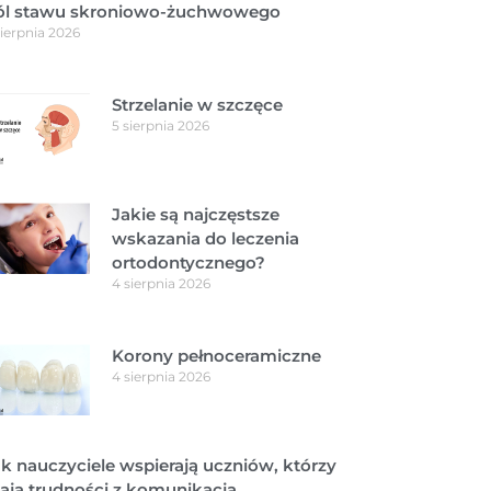
ól stawu skroniowo-żuchwowego
sierpnia 2026
Strzelanie w szczęce
5 sierpnia 2026
Jakie są najczęstsze
wskazania do leczenia
ortodontycznego?
4 sierpnia 2026
Korony pełnoceramiczne
4 sierpnia 2026
k nauczyciele wspierają uczniów, którzy
ają trudności z komunikacją