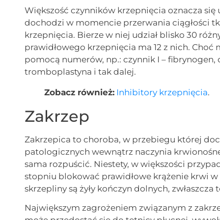
Większość czynników krzepnięcia oznacza się
dochodzi w momencie przerwania ciągłości t
krzepnięcia. Bierze w niej udział blisko 30 ró
prawidłowego krzepnięcia ma 12 z nich. Choć m
pomocą numerów, np.: czynnik I – fibrynogen, cz
tromboplastyna i tak dalej.
Zobacz również:
Inhibitory krzepnięcia
.
Zakrzep
Zakrzepica to choroba, w przebiegu której d
patologicznych wewnątrz naczynia krwionośnego
sama rozpuścić. Niestety, w większości przyp
stopniu blokować prawidłowe krążenie krwi w
skrzepliny są żyły kończyn dolnych, zwłaszcza 
Największym zagrożeniem związanym z zakrzepic