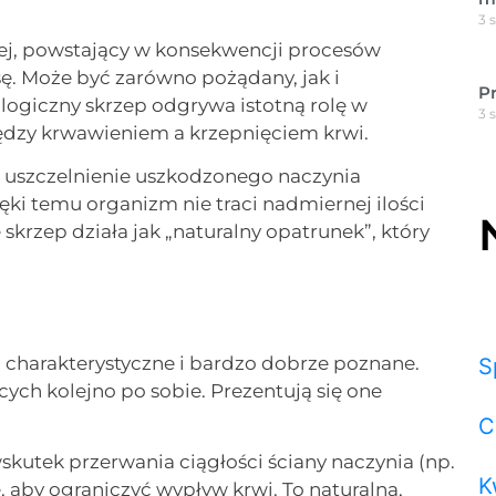
3 
owej, powstający w konsekwencji procesów
sę. Może być zarówno pożądany, jak i
P
jologiczny skrzep odgrywa istotną rolę w
3 
ędzy krwawieniem a krzepnięciem krwi.
 uszczelnienie uszkodzonego naczynia
ki temu organizm nie traci nadmiernej ilości
skrzep działa jak „naturalny opatrunek”, który
ć charakterystyczne i bardzo dobrze poznane.
S
ych kolejno po sobie. Prezentują się one
C
skutek przerwania ciągłości ściany naczynia (np.
K
, aby ograniczyć wypływ krwi. To naturalna,