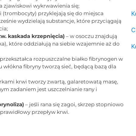
ca zjawiskowi wykrwawienia się;
K
i (trombocyty) przyklejają się do miejsca
eśnie wydzielają substancje, które przyciągają
cia;
C
w. kaskada krzepnięcia)
– w osoczu znajdują
łka), które oddziałują na siebie wzajemnie aż do
K
przekształca rozpuszczalne białko fibrynogen w
 włókna fibryny tworzą sieć, będącą bazą dla
órkami krwi tworzy zwartą, galaretowatą masę,
ym zadaniem jest uszczelnianie rany i
rynoliza)
– jeśli rana się zagoi, skrzep stopniowo
ć prawidłowy przepływ krwi.