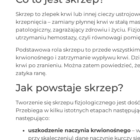
Skrzep to zlepek krwi lub innej cieczy ustroj
krzepnięcia – zamiany płynnej krwi w stałą ma
patologiczny, zagrażający zdrowiu i życiu. Fiz
utrzymaniu hemostazy, czyli równowagi pomi
Podstawowa rola skrzepu to przede wszystkim
krwionośnego i zatrzymanie wypływu krwi. Dzię
krwi po zranieniu. Można zatem powiedzieć, że 
zatyka ranę.
Jak powstaje skrzep?
Tworzenie się skrzepu fizjologicznego jest doś
Przebiega w kilku istotnych etapach następując
następująco:
uszkodzenie naczynia krwionośnego
– w
przy skaleczeniu) dane naczynie kurczy się