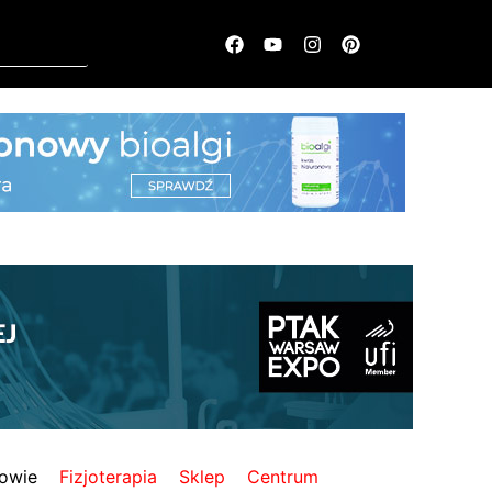
owie
Fizjoterapia
Sklep
Centrum