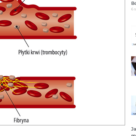
B
6 
Ja
m