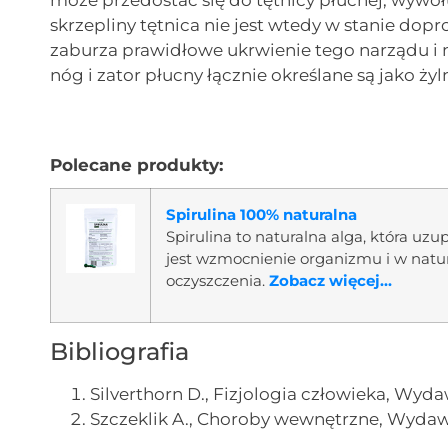
może przedostać się do tętnicy płucnej, wywo
skrzepliny tętnica nie jest wtedy w stanie dop
zaburza prawidłowe ukrwienie tego narządu i
nóg i zator płucny łącznie określane są jako 
Polecane produkty:
Spirulina 100% naturalna
Spirulina to naturalna alga, która uz
jest wzmocnienie organizmu i w nat
oczyszczenia.
Zobacz więcej...
Bibliografia
Silverthorn D., Fizjologia człowieka, Wy
Szczeklik A., Choroby wewnętrzne, Wyda