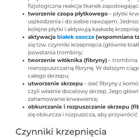
fizjologiczna reakcja tkanek zapobiegają
tworzenie czopa płytkowego
– płytki krw
uszkodzenia i do siebie nawzajem. Jednocz
kolejne płytki i aktywują kaskadę krzepnię
aktywacja
białek
osocza
(wspomniana tz
się tzw. czynniki krzepnięcia (głównie bia
powstania trombiny;
tworzenie włóknika (fibryny)
– trombina 
nierozpuszczalną fibrynę. W dalszym ciągu
całego skrzepu;
utworzenie skrzepu
– sieć fibryny z kom
czyli właśnie docelowy skrzep. Jego główn
zahamowanie krwawienia;
obkurczanie i rozpuszczanie skrzepu (fib
się obkurcza i rozpuszcza, aby przywróci
Czynniki krzepnięcia