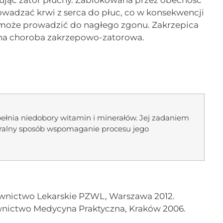
łując zator płucny. Zablokowana przez obecność
rowadzać krwi z serca do płuc, co w konsekwencji
 może prowadzić do nagłego zgonu. Zakrzepica
żylna choroba zakrzepowo-zatorowa.
upełnia niedobory witamin i minerałów. Jej zadaniem
uralny sposób wspomaganie procesu jego
dawnictwo Lekarskie PZWL, Warszawa 2012.
wnictwo Medycyna Praktyczna, Kraków 2006.