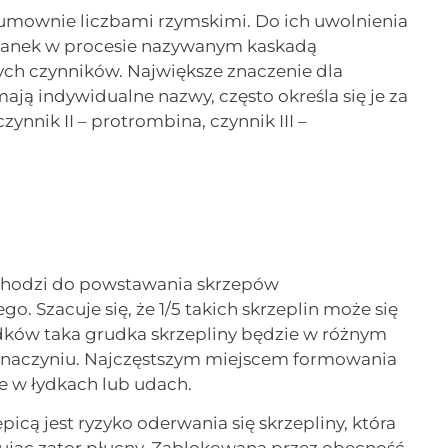
 umownie liczbami rzymskimi. Do ich uwolnienia
kanek w procesie nazywanym kaskadą
żnych czynników. Największe znaczenie dla
ają indywidualne nazwy, często określa się je za
ynnik II – protrombina, czynnik III –
ochodzi do powstawania skrzepów
. Szacuje się, że 1/5 takich skrzeplin może się
adków taka grudka skrzepliny będzie w różnym
 naczyniu. Najczęstszym miejscem formowania
te w łydkach lub udach.
ą jest ryzyko oderwania się skrzepliny, która