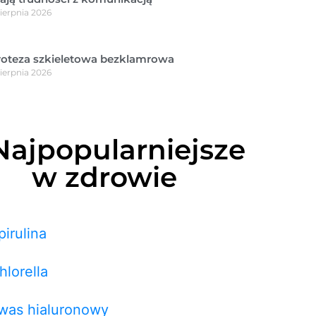
sierpnia 2026
roteza szkieletowa bezklamrowa
sierpnia 2026
Najpopularniejsze
w zdrowie
pirulina
hlorella
was hialuronowy