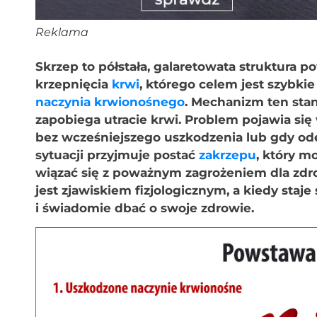
Reklama
Skrzep to półstała, galaretowata struktura 
krzepnięcia
krwi
, którego celem jest szybk
naczynia krwionośnego
. Mechanizm ten sta
zapobiega utracie krwi. Problem pojawia si
bez wcześniejszego uszkodzenia lub gdy ode
sytuacji przyjmuje postać
zakrzepu
, który m
wiązać się z poważnym zagrożeniem dla zdro
jest zjawiskiem fizjologicznym, a kiedy staj
i świadomie dbać o swoje zdrowie.