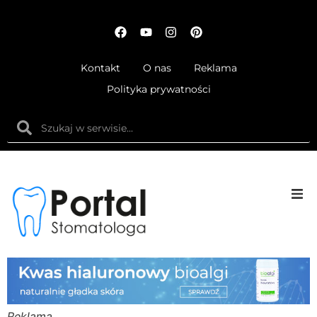
Kontakt
O nas
Reklama
Polityka prywatności
Anatom
Fizjolog
Ortodo
Reklama