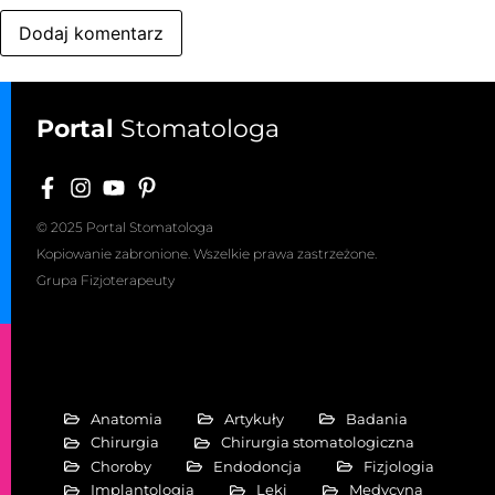
Portal
Stomatologa
© 2025 Portal Stomatologa
Kopiowanie zabronione. Wszelkie prawa zastrzeżone.
Grupa Fizjoterapeuty
Anatomia
Artykuły
Badania
Chirurgia
Chirurgia stomatologiczna
Choroby
Endodoncja
Fizjologia
Implantologia
Leki
Medycyna