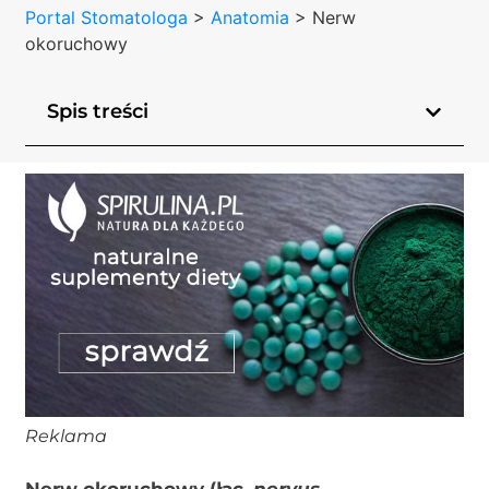
Portal Stomatologa
>
Anatomia
>
Nerw
okoruchowy
Spis treści
Reklama
Nerw okoruchowy (łac.
nervus