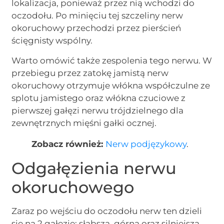
lokalizacja, ponieważ przez nią wchodzi do
oczodołu. Po minięciu tej szczeliny nerw
okoruchowy przechodzi przez pierścień
ścięgnisty wspólny.
Warto omówić także zespolenia tego nerwu. W
przebiegu przez zatokę jamistą nerw
okoruchowy otrzymuje włókna współczulne ze
splotu jamistego oraz włókna czuciowe z
pierwszej gałęzi nerwu trójdzielnego dla
zewnętrznych mięśni gałki ocznej.
Zobacz również:
Nerw podjęzykowy
.
Odgałęzienia nerwu
okoruchowego
Zaraz po wejściu do oczodołu nerw ten dzieli
się na 2 gałęzie: słabszą, górną oraz silniejszą,