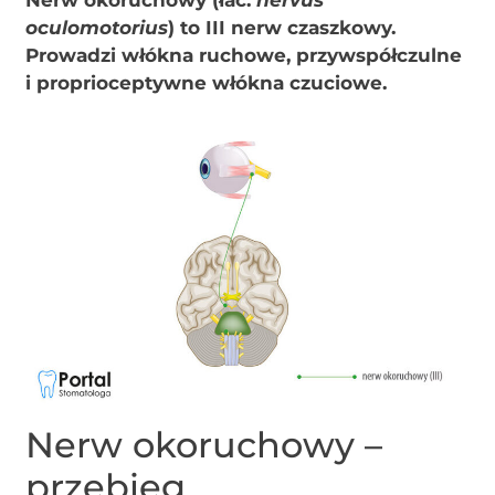
oculomotorius
) to III nerw czaszkowy.
Prowadzi włókna ruchowe, przywspółczulne
i proprioceptywne włókna czuciowe.
Nerw okoruchowy –
przebieg