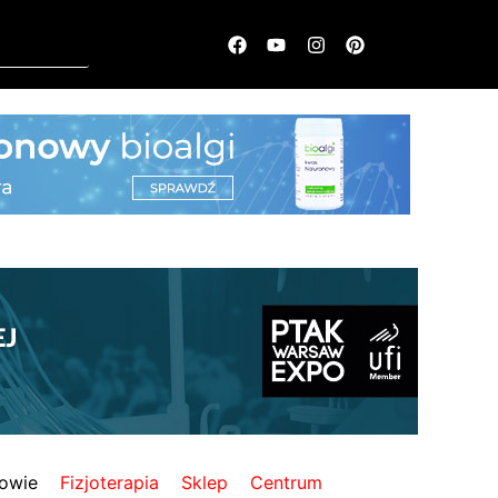
owie
Fizjoterapia
Sklep
Centrum