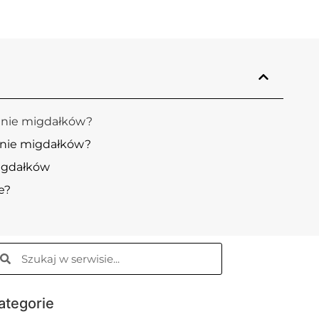
enie migdałków?
lenie migdałków?
migdałków
e?
ategorie