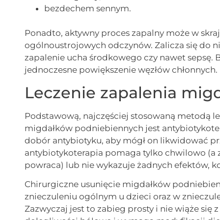
bezdechem sennym.
Ponadto, aktywny proces zapalny może w skra
ogólnoustrojowych odczynów. Zalicza się do 
zapalenie ucha środkowego czy nawet sepsę. B
jednoczesne powiększenie węzłów chłonnych.
Leczenie zapalenia mig
Podstawową, najczęściej stosowaną metodą le
migdałków podniebiennych jest antybiotykoter
dobór antybiotyku, aby mógł on likwidować pr
antybiotykoterapia pomaga tylko chwilowo (a
powraca) lub nie wykazuje żadnych efektów, ko
Chirurgiczne usunięcie migdałków podniebien
znieczuleniu ogólnym u dzieci oraz w znieczu
Zazwyczaj jest to zabieg prosty i nie wiąże si