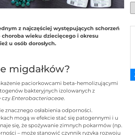
jednym z najczęściej występujących schorzeń
choroba wieku dziecięcego i okresu
ież u osób dorosłych.
ie migdałków?
zakażenie paciorkowcami beta-hemolizującymi
atogenów bakteryjnych izolowanych z
e
czy
Enterobacteriaceae
.
ie znacznego osłabienia odporności.
kach mogą w efekcie stać się patogennymi i u
naje się, że spożywanie zimnych pokarmów (np.
orności – może stanowić czynnik ryzyka rozwoju