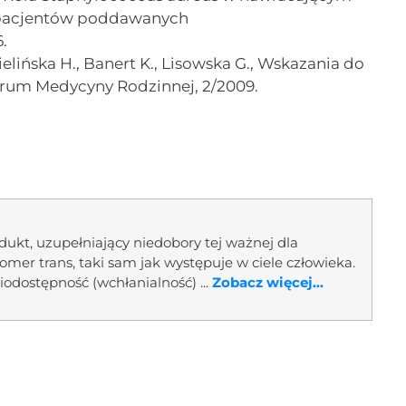
 pacjentów poddawanych
.
lińska H., Banert K., Lisowska G., Wskazania do
rum Medycyny Rodzinnej, 2/2009.
dukt, uzupełniający niedobory tej ważnej dla
zomer trans, taki sam jak występuje w ciele człowieka.
odostępność (wchłanialność) ...
Zobacz więcej...