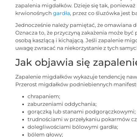
zapalenia migdałków. Dzieje się tak, poniewa
krwionośnych
gardła
, przez co śluzówka jest 
Jednocześnie należy pamiętać, że omawiana d
Oznacza to, że przyczyną zakażenia może być 
osobą kaszlącą i kichającą. Jeśli zapalenie 
uwagę zwracać na niekorzystanie z tych samyc
Jak objawia się zapalen
Zapalenie migdałków wykazuje tendencję nawro
Przerost migdałków podniebiennych manifestu
chrapaniem;
zaburzeniami oddychania;
gorączką lub stanami podgorączkowymi;
trudnościami w przełykaniu pokarmów c
dolegliwościami bólowymi gardła;
bólem głowy;