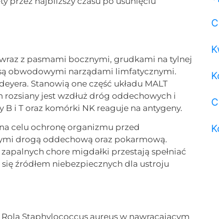
y przez najbliższy czasu po usunięciu
C
K
 wraz z pasmami bocznymi, grudkami na tylnej
– są obwodowymi narządami limfatycznymi.
K
deyera. Stanowią one część układu MALT
 rozsiany jest wzdłuż dróg oddechowych i
C
B i T oraz komórki NK reaguje na antygeny.
 na celu ochronę organizmu przed
K
cymi drogą oddechową oraz pokarmową.
zapalnych chore migdałki przestają spełniać
się źródłem niebezpiecznych dla ustroju
., Rola Staphylococcus aureus w nawracającym