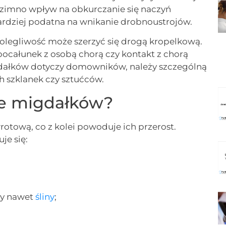
ż zimno wpływ na obkurczanie się naczyń
bardziej podatna na wnikanie drobnoustrojów.
olegliwość może szerzyć się drogą kropelkową.
pocałunek z osobą chorą czy kontakt z chorą
migdałków dotyczy domowników, należy szczególną
h szklanek czy sztućców.
ie migdałków?
tową, co z kolei powoduje ich przerost.
je się:
zy nawet
śliny
;