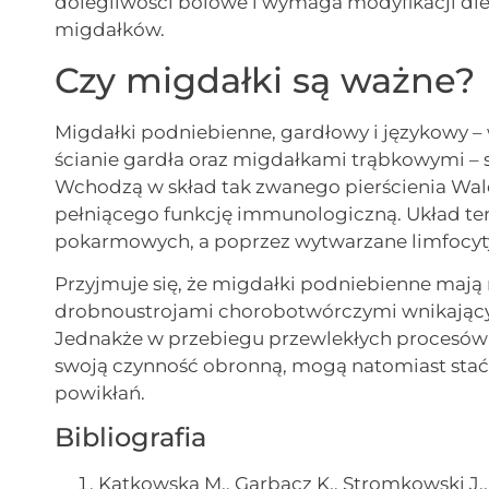
dolegliwości bólowe i wymaga modyfikacji diet
migdałków.
Czy migdałki są ważne?
Migdałki podniebienne, gardłowy i językowy –
ścianie gardła oraz migdałkami trąbkowymi 
Wchodzą w skład tak zwanego pierścienia Wal
pełniącego funkcję immunologiczną. Układ ten
pokarmowych, a poprzez wytwarzane limfocyty 
Przyjmuje się, że migdałki podniebienne mają
drobnoustrojami chorobotwórczymi wnikają
Jednakże w przebiegu przewlekłych procesów 
swoją czynność obronną, mogą natomiast stać 
powikłań.
Bibliografia
Katkowska M., Garbacz K., Stromkowski J