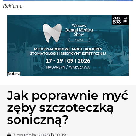
Reklama
Stomato
Stomato
Chorob
Zdrowi
Fizjoter
Jak poprawnie myć
Sklep
zęby szczoteczką
Centru
soniczną?
3 grudnia, 2025
10:19