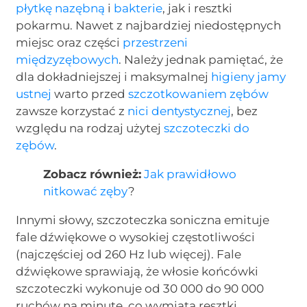
płytkę nazębną
i
bakterie
, jak i resztki
pokarmu. Nawet z najbardziej niedostępnych
miejsc oraz części
przestrzeni
międzyzębowych
. Należy jednak pamiętać, że
dla dokładniejszej i maksymalnej
higieny jamy
ustnej
warto przed
szczotkowaniem zębów
zawsze korzystać z
nici dentystycznej
, bez
względu na rodzaj użytej
szczoteczki do
zębów
.
Zobacz również:
Jak prawidłowo
nitkować zęby
?
Innymi słowy, szczoteczka soniczna emituje
fale dźwiękowe o wysokiej częstotliwości
(najczęściej od 260 Hz lub więcej). Fale
dźwiękowe sprawiają, że włosie końcówki
szczoteczki wykonuje od 30 000 do 90 000
ruchów na minutę, co wymiata resztki