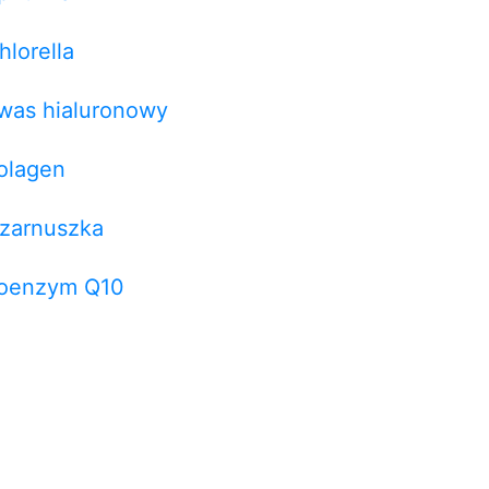
hlorella
was hialuronowy
olagen
zarnuszka
oenzym Q10