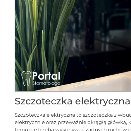
Szczoteczka elektryczna
Szczoteczka elektryczna to szczoteczka z 
elektrycznie oraz przeważnie okrągłą główką, 
temu nie trzeba wykonywać żadnych ruchów p