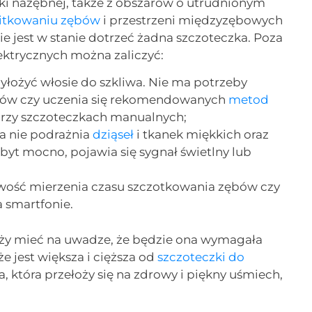
ki nazębnej, także z obszarów o utrudnionym
itkowaniu zębów
i przestrzeni międzyzębowych
jest w stanie dotrzeć żadna szczoteczka. Poza
lektrycznych można zaliczyć:
yłożyć włosie do szkliwa. Nie ma potrzeby
ów czy uczenia się rekomendowanych
metod
 przy szczoteczkach manualnych;
na nie podrażnia
dziąseł
i tkanek miękkich oraz
 zbyt mocno, pojawia się sygnał świetlny lub
iwość mierzenia czasu szczotkowania zębów czy
 smartfonie.
leży mieć na uwadze, że będzie ona wymagała
e jest większa i cięższa od
szczoteczki do
a, która przełoży się na zdrowy i piękny uśmiech,