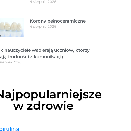
4 sierpnia 2026
Korony pełnoceramiczne
4 sierpnia 2026
k nauczyciele wspierają uczniów, którzy
ają trudności z komunikacją
sierpnia 2026
Najpopularniejsze
w zdrowie
pirulina