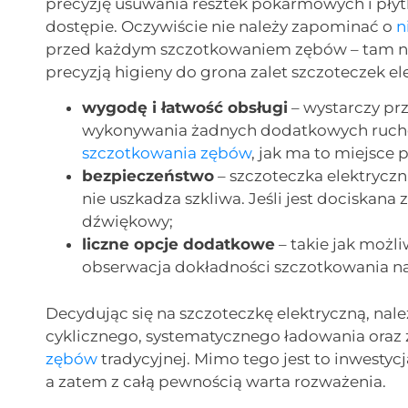
precyzję usuwania resztek pokarmowych i płyt
dostępie. Oczywiście nie należy zapominać o
n
przed każdym szczotkowaniem zębów – tam nie 
precyzją higieny do grona zalet szczoteczek e
wygodę i łatwość obsługi
– wystarczy prz
wykonywania żadnych dodatkowych ruch
szczotkowania zębów
, jak ma to miejsce
bezpieczeństwo
– szczoteczka elektrycz
nie uszkadza szkliwa. Jeśli jest dociskana
dźwiękowy;
liczne opcje dodatkowe
– takie jak możl
obserwacja dokładności szczotkowania na
Decydując się na szczoteczkę elektryczną, na
cyklicznego, systematycznego ładowania oraz ż
zębów
tradycyjnej. Mimo tego jest to inwestycj
a zatem z całą pewnością warta rozważenia.