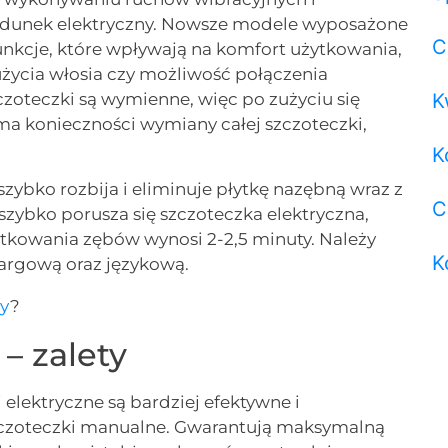
ładunek elektryczny. Nowsze modele wyposażone
C
unkcje, które wpływają na komfort użytkowania,
zużycia włosia czy możliwość połączenia
K
czoteczki są wymienne, więc po zużyciu się
ma konieczności wymiany całej szczoteczki,
K
szybko rozbija i eliminuje płytkę nazębną wraz z
C
szybko porusza się szczoteczka elektryczna,
otkowania zębów wynosi 2-2,5 minuty. Należy
K
wargową oraz językową.
by
?
– zalety
elektryczne są bardziej efektywne i
 szczoteczki manualne. Gwarantują maksymalną