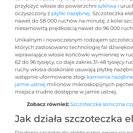
przyłożyć włosie do powierzchni
szkliwa
i uruc
oczyszczony z
płytki nazębnej
. Szczoteczka e
nawet do 58 000 ruchów na minutę, z kolei szc
niesamowitą prędkością nawet do 96 000 ruc
Unikalnym i nowoczesnym rodzajem szczotecze
których zastosowano technologię fal dźwięk
wprawiające włosie końcówki wymiennej w ruc
62 do 96 tysięcy, co daje zakres 31-48 tysięcy
ruchy włosia doskonale usuwają płytkę nazębną
wstępnie uformowane złogi
kamienia nazębn
jamie ustnej
milionów mikroskopijnych pęcherz
miejsca trudno dostępne w jamie ustnej.
Zobacz również:
Szczoteczka soniczna cz
Jak działa szczoteczka e
Działanie szczoteczki elektrycznej opiera się