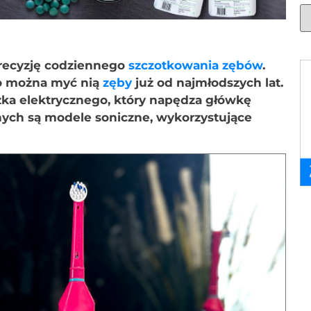
precyzję codziennego
szczotkowania zębów
.
go można myć nią
zęby
już od najmłodszych lat.
czka elektrycznego, który napędza główkę
nych są modele soniczne, wykorzystujące