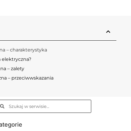
na – charakterystyka
a elektryczna?
na – zalety
zna – przeciwwskazania
ategorie