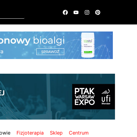
owie
Fizjoterapia
Sklep
Centrum