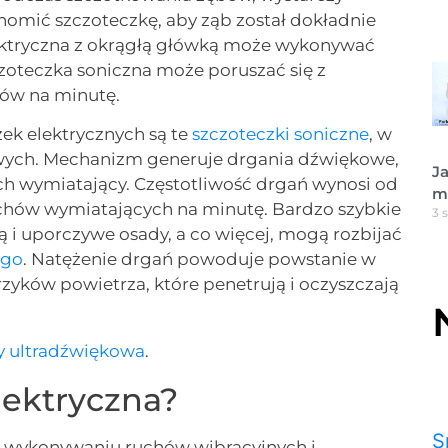
homić szczoteczkę, aby ząb został dokładnie
lektryczna z okrągłą główką może wykonywać
zoteczka soniczna może poruszać się z
hów na minutę.
k elektrycznych są te
szczoteczki soniczne
, w
owych. Mechanizm generuje drgania dźwiękowe,
Ja
h wymiatający. Częstotliwość drgań wynosi od
m
 ruchów wymiatających na minutę. Bardzo szybkie
3 
 i uporczywe osady, a co więcej, mogą rozbijać
ego
. Natężenie drgań powoduje powstanie w
yków powietrza, które penetrują i oczyszczają
y ultradźwiękowa
.
lektryczna?
S
 na wykonywaniu ruchów wibracyjnych i