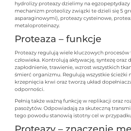
hydrolizy proteazy dzielimy na egzopeptydazy
mechanizm proteolizy związki te dzieli się 5 g
asparaginowymi), proteazy cysteinowe, protea
metaloproteinazy.
Proteaza – funkcje
Proteazy regulują wiele kluczowych procesów
człowieka. Kontrolują aktywację, syntezę oraz 
zapłodnienie, trawienie, wzrost wszystkich tkan
śmierć organizmu. Regulują wszystkie ścieżki 
krzepnięcia krwi oraz tworzą układ dopełniac
odporności.
Pełnią także ważną funkcję w replikacji oraz ro
pasożytów. Odpowiadają za skuteczną transmi
tego powodu stanowią istotny cel w przypadku
Proteazy – znaczenie m