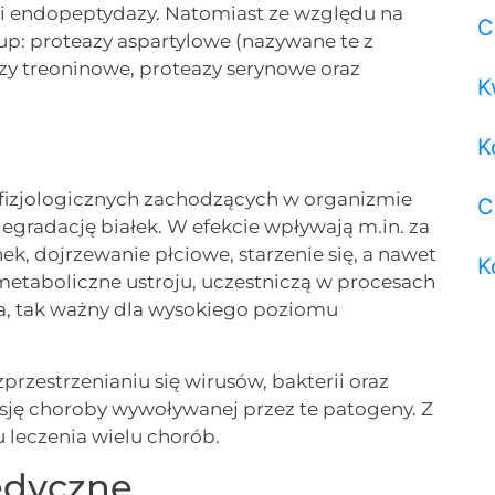
 i endopeptydazy. Natomiast ze względu na
C
rup: proteazy aspartylowe (nazywane te z
zy treoninowe, proteazy serynowe oraz
K
K
 fizjologicznych zachodzących w organizmie
C
degradację białek. W efekcie wpływają m.in. za
ek, dojrzewanie płciowe, starzenie się, a nawet
K
metaboliczne ustroju, uczestniczą w procesach
za, tak ważny dla wysokiego poziomu
zprzestrzenianiu się wirusów, bakterii oraz
sję choroby wywoływanej przez te patogeny. Z
 leczenia wielu chorób.
edyczne