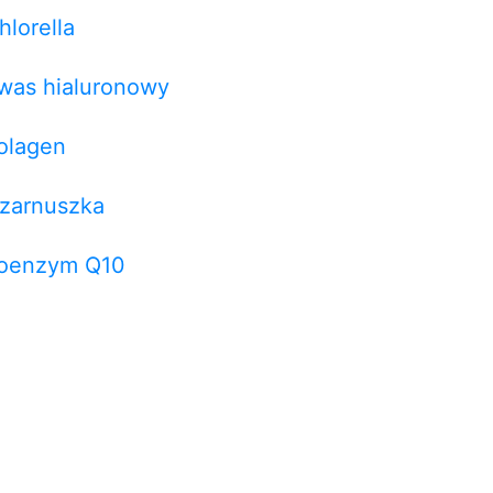
hlorella
was hialuronowy
olagen
zarnuszka
oenzym Q10