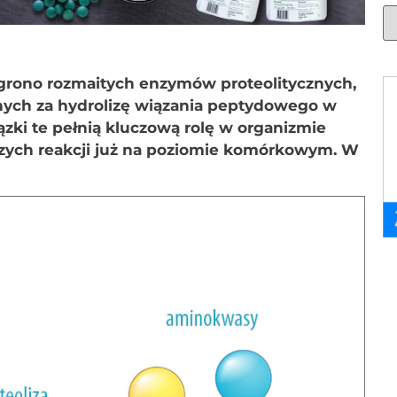
e grono rozmaitych enzymów proteolitycznych,
nych za hydrolizę wiązania peptydowego w
zki te pełnią kluczową rolę w organizmie
szych reakcji już na poziomie komórkowym. W