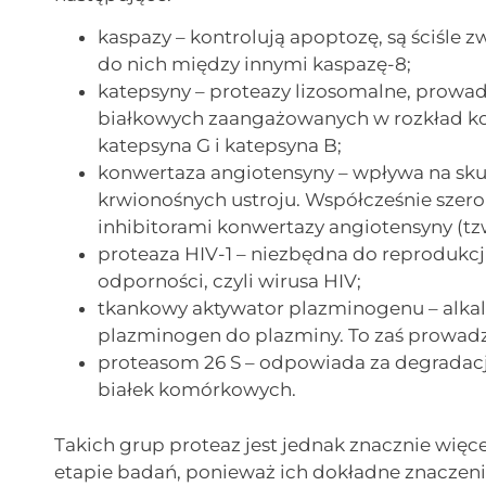
kaspazy – kontrolują apoptozę, są ściśle
do nich między innymi kaspazę-8;
katepsyny – proteazy lizosomalne, prowa
białkowych zaangażowanych w rozkład kom
katepsyna G i katepsyna B;
konwertaza angiotensyny – wpływa na sku
krwionośnych ustroju. Współcześnie szer
inhibitorami konwertazy angiotensyny (tzw
proteaza HIV-1 – niezbędna do reprodukcj
odporności, czyli wirusa HIV;
tkankowy aktywator plazminogenu – alkal
plazminogen do plazminy. To zaś prowadz
proteasom 26 S – odpowiada za degradac
białek komórkowych.
Takich grup proteaz jest jednak znacznie więce
etapie badań, ponieważ ich dokładne znaczenie