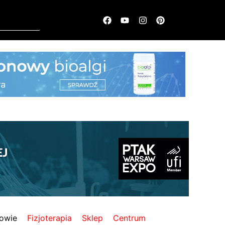
owie
Fizjoterapia
Sklep
Centrum