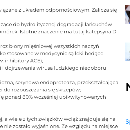
 związane z układem odpornościowym. Zalicza się
dzące do hydrolitycznej degradacji łańcuchów
órek. Istotne znaczenie ma tutaj katepsyna D,
rcz błony mięśniowej wszystkich naczyń
oko stosowane w medycynie są leki będące
. inhibitory ACE);
i i dojrzewania wirusa ludzkiego niedoboru
iczna, serynowa endoproteaza, przekształcająca
i do rozpuszczania się skrzepów;
ję ponad 80% wcześniej ubikwitynowanych
j, a wiele z tych związków wciąż znajduje się na
S
 nie zostało wyjaśnione. Ze względu na miejsce