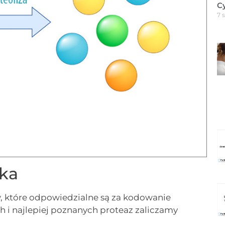
C
7 
yka
 które odpowiedzialne są za kodowanie
h i najlepiej poznanych proteaz zaliczamy