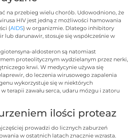
ać na przebieg wielu chorób. Udowodniono, że
irusa HIV jest jedną z możliwości hamowania
ci (
AIDS
) w organizmie. Dlatego inhibitory
ir lub darunawir, stosuje się współcześnie w
ngiotensyna-aldosteron są natomiast
zymem proteolitycznym wydzielanym przez nerki,
ętniczego krwi. W medycynie używa się
telaprewir, do leczenia wirusowego zapalenia
genu wykorzystuje się w niektórych
 terapii zawału serca, udaru mózgu i zatoru
rzeniem ilości proteaz
jczęściej prowadzi do licznych zaburzeń
owania w ostatnich latach znacznie wzrasta.