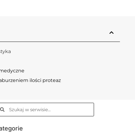
styka
e medyczne
aburzeniem ilości proteaz
ategorie