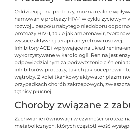
Oddziałując na proteazy, można realnie wpływ
hamowanie proteazy HIV-1 w cyklu życiowym w
rozwoju zespołu nabytego niedoboru odpornoś
proteazy HIV-1, takie jak amprenawir, typranaw
wysoce aktywnej terapii antyretrowirusowej.
Inhibitory ACE i wpływające na układ renina-a
wykorzystywane w kardiologii. Renina jest en
odpowiedzialnym za podwyższenie ciśnienia t
inhibitorów proteazy, takich jak boceprewir i 
wątroby. Z kolei tkankowy aktywator plazmino
przypadkach chorób zakrzepowych, zwłaszcza w
tętnicy płucnej.
Choroby związane z zabu
Zachwianie równowagi w czynności proteaz na
metabolicznych, których częstotliwość występ