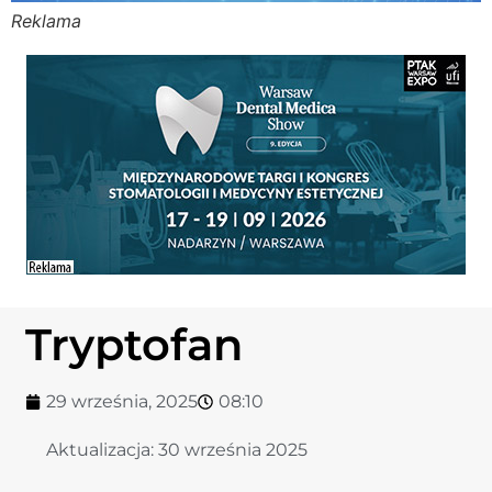
Reklama
Stomato
Stomato
Chorob
Zdrowi
Fizjoter
Tryptofan
Sklep
29 września, 2025
08:10
Centru
Aktualizacja:
30 września 2025