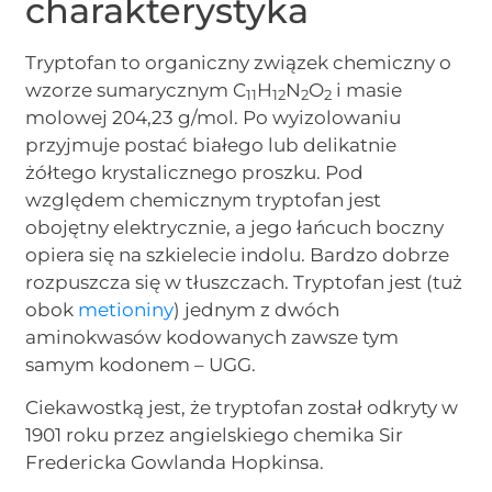
charakterystyka
Tryptofan to organiczny związek chemiczny o
wzorze sumarycznym C
H
N
O
i masie
11
12
2
2
molowej 204,23 g/mol. Po wyizolowaniu
przyjmuje postać białego lub delikatnie
żółtego krystalicznego proszku. Pod
względem chemicznym tryptofan jest
obojętny elektrycznie, a jego łańcuch boczny
opiera się na szkielecie indolu. Bardzo dobrze
rozpuszcza się w tłuszczach. Tryptofan jest (tuż
obok
metioniny
) jednym z dwóch
aminokwasów kodowanych zawsze tym
samym kodonem – UGG.
Ciekawostką jest, że tryptofan został odkryty w
1901 roku przez angielskiego chemika Sir
Fredericka Gowlanda Hopkinsa.