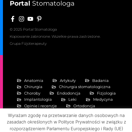
Portal
Stomatologa
© 2025 Portal Stomatologa
Kopiowanie zabronione. Wszelkie prawa zastrzeżone.
Grupa Fizjoterapeuty
Anatomia
Artykuły
Badania
Chirurgia
Chirurgia stomatologiczna
Choroby
Endodoncja
Fizjologia
Implantologia
Leki
Medycyna
Opinie i recenzje
Ortodoncja
Periodontologia
Pierwiastki
Wyrażam zgodę na przetwarzanie danych osobowych na
Protetyka stomatologiczna
zasadach określonych w Polityce Prywatności w związku z
Rehabilitacja stomatologiczna
rozporządzeniem Parlamentu Europejskiego i Rady (UE)
Specjalizacje
Zdrowie