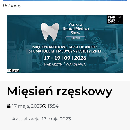
Reklama
Stomato
Stomato
Chorob
Zdrowi
Fizjoter
Mięsień rzęskowy
Sklep
17 maja, 2023
13:54
Centru
Aktualizacja:
17 maja 2023