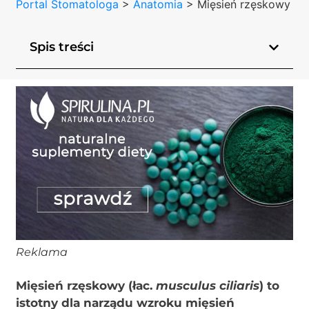
Portal Stomatologa
>
Anatomia
>
Mięsień rzęskowy
Spis treści
Reklama
Mięsień rzęskowy (łac.
musculus ciliaris
) to
istotny dla narządu wzroku mięsień