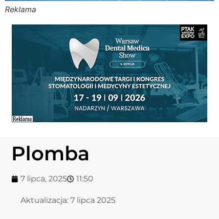
Reklama
Stomato
Stomato
Chorob
Zdrowi
Fizjoter
Plomba
Sklep
7 lipca, 2025
11:50
Centru
Aktualizacja:
7 lipca 2025