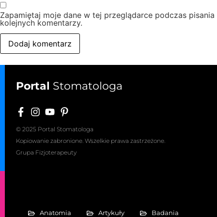
Zapamiętaj moje dane w tej przeglądarce podczas pisania
kolejnych komentarzy.
Portal
Stomatologa
© 2025 Portal Stomatologa
Kopiowanie zabronione. Wszelkie prawa zastrzeżone.
Grupa Fizjoterapeuty
Anatomia
Artykuły
Badania