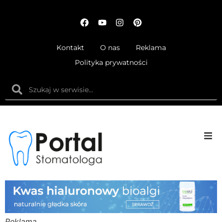
Kontakt
O nas
Reklama
Polityka prywatności
Anatom
Fizjolog
Ortodo
Reklama