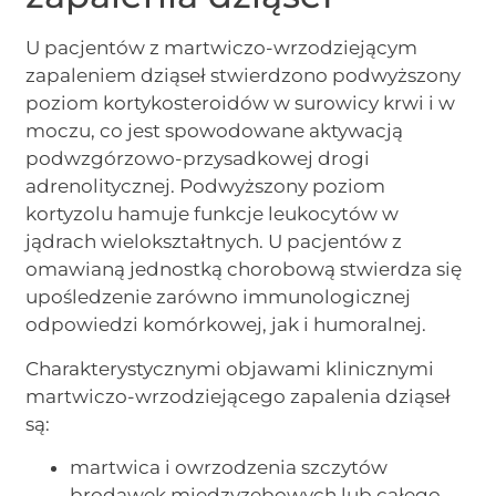
U pacjentów z martwiczo-wrzodziejącym
zapaleniem dziąseł stwierdzono podwyższony
poziom kortykosteroidów w surowicy krwi i w
moczu, co jest spowodowane aktywacją
podwzgórzowo-przysadkowej drogi
adrenolitycznej. Podwyższony poziom
kortyzolu hamuje funkcje leukocytów w
jądrach wielokształtnych. U pacjentów z
omawianą jednostką chorobową stwierdza się
upośledzenie zarówno immunologicznej
odpowiedzi komórkowej, jak i humoralnej.
Charakterystycznymi objawami klinicznymi
martwiczo-wrzodziejącego zapalenia dziąseł
są:
martwica i owrzodzenia szczytów
brodawek międzyzębowych lub całego