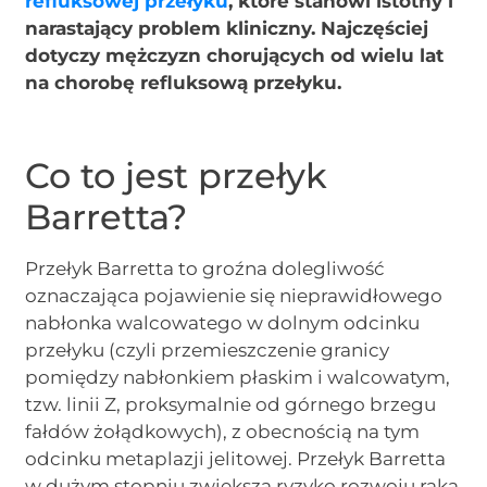
refluksowej
przełyku
, które stanowi istotny i
narastający problem kliniczny. Najczęściej
dotyczy mężczyzn chorujących od wielu lat
na chorobę refluksową przełyku.
Co to jest przełyk
Barretta?
Przełyk Barretta to groźna dolegliwość
oznaczająca pojawienie się nieprawidłowego
nabłonka walcowatego w dolnym odcinku
przełyku (czyli przemieszczenie granicy
pomiędzy nabłonkiem płaskim i walcowatym,
tzw. linii Z, proksymalnie od górnego brzegu
fałdów żołądkowych), z obecnością na tym
odcinku metaplazji jelitowej. Przełyk Barretta
w dużym stopniu zwiększa ryzyko rozwoju raka