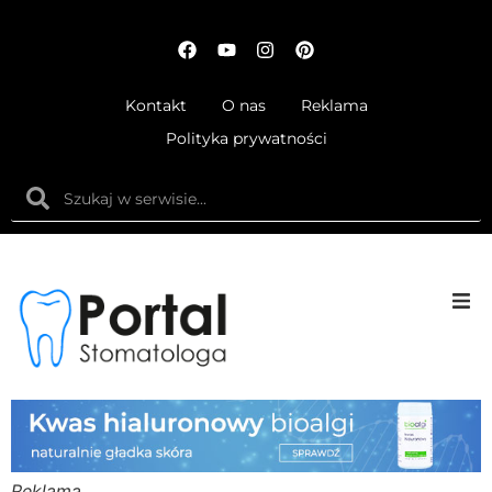
Kontakt
O nas
Reklama
Polityka prywatności
Anatom
Fizjolog
Ortodo
Reklama