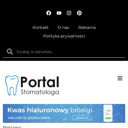
Kontakt
O nas
Reklama
Polityka prywatności
Anatom
Fizjolog
Ortodo
Reklama