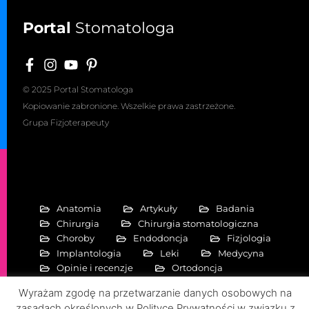
Portal
Stomatologa
© 2025 Portal Stomatologa
Kopiowanie zabronione. Wszelkie prawa zastrzeżone.
Grupa Fizjoterapeuty
Anatomia
Artykuły
Badania
Chirurgia
Chirurgia stomatologiczna
Choroby
Endodoncja
Fizjologia
Implantologia
Leki
Medycyna
Opinie i recenzje
Ortodoncja
Periodontologia
Pierwiastki
Wyrażam zgodę na przetwarzanie danych osobowych na
Protetyka stomatologiczna
zasadach określonych w Polityce Prywatności w związku z