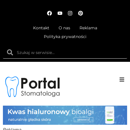
Kontakt
O nas
Reklama
Polityka prywatności
Anatom
Fizjolog
Ortodo
Reklama