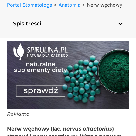
Portal Stomatologa
>
Anatomia
>
Nerw węchowy
Spis treści
Reklama
Nerw węchowy (łac.
nervus olfactorius
)