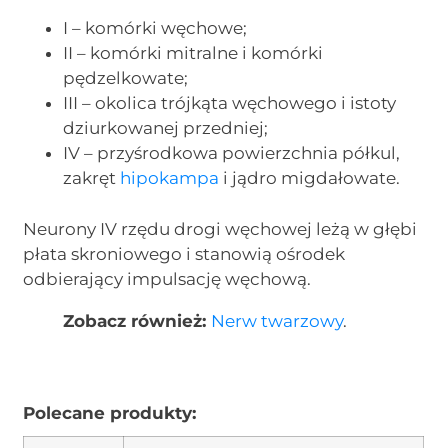
I – komórki węchowe;
II – komórki mitralne i komórki
pędzelkowate;
III – okolica trójkąta węchowego i istoty
dziurkowanej przedniej;
IV – przyśrodkowa powierzchnia półkul,
zakręt
hipokampa
i jądro migdałowate.
Neurony IV rzędu drogi węchowej leżą w głębi
płata skroniowego i stanowią ośrodek
odbierający impulsację węchową.
Zobacz również:
Nerw twarzowy
.
Polecane produkty: