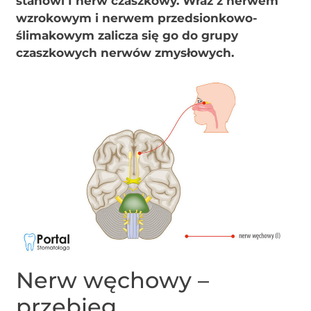
stanowi I nerw czaszkowy. Wraz z nerwem
wzrokowym i nerwem przedsionkowo-
ślimakowym zalicza się go do grupy
czaszkowych nerwów zmysłowych.
Nerw węchowy –
przebieg