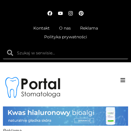
Kontakt
O nas
Reklama
Polityka prywatności
Anatom
Fizjolog
Ortodo
Reklama