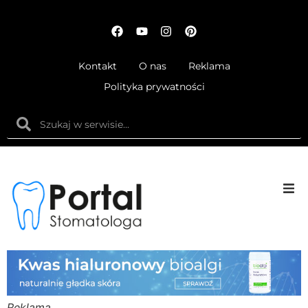
Kontakt
O nas
Reklama
Polityka prywatności
Anatom
Fizjolog
Ortodo
Reklama