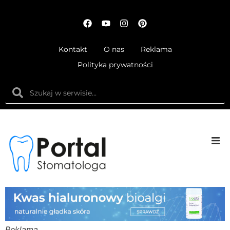
Kontakt
O nas
Reklama
Polityka prywatności
Anatom
Fizjolog
Ortodo
Reklama