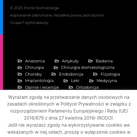
© 2025 Portal Stomatologa
Kopiowanie zabronione. Wszelkie prawa zastrzeżone.
Grupa Fizjoterapeuty
Anatomia
Artykuły
Badania
Chirurgia
Chirurgia stomatologiczna
Choroby
Endodoncja
Fizjologia
Implantologia
Leki
Medycyna
Opinie i recenzje
Ortodoncja
Periodontologia
Pierwiastki
Wyrażam zgodę na przetwarzanie danych osobowych na
Protetyka stomatologiczna
zasadach określonych w Polityce Prywatności w związku z
Rehabilitacja stomatologiczna
rozporządzeniem Parlamentu Europejskiego i Rady (UE)
Specjalizacje
Zdrowie
2016/679 z dnia 27 kwietnia 2016r (RODO).
Jeśli nie wyrażasz zgody na wykorzystywanie cookies we
wskazanych w niej celach, proszę o wyłączenie cookies w