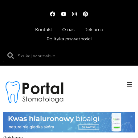
Kontakt
O nas
Reklama
Polityka prywatności
Anatom
Fizjolog
Ortodo
Reklama