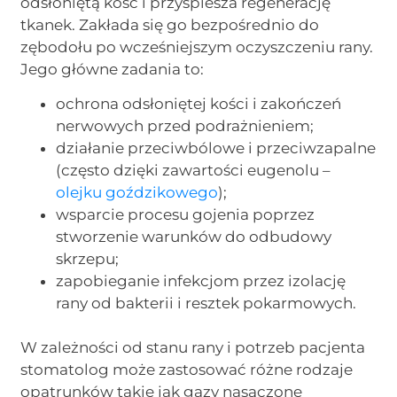
odsłoniętą kość i przyspiesza regenerację
tkanek. Zakłada się go bezpośrednio do
zębodołu po wcześniejszym oczyszczeniu rany.
Jego główne zadania to:
ochrona odsłoniętej kości i zakończeń
nerwowych przed podrażnieniem;
działanie przeciwbólowe i przeciwzapalne
(często dzięki zawartości eugenolu –
olejku goździkowego
);
wsparcie procesu gojenia poprzez
stworzenie warunków do odbudowy
skrzepu;
zapobieganie infekcjom przez izolację
rany od bakterii i resztek pokarmowych.
W zależności od stanu rany i potrzeb pacjenta
stomatolog może zastosować różne rodzaje
opatrunków takie jak gazy nasączone