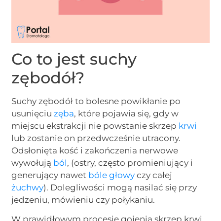
Co to jest suchy
zębodół?
Suchy zębodół to bolesne powikłanie po
usunięciu
zęba
, które pojawia się, gdy w
miejscu ekstrakcji nie powstanie skrzep
krwi
lub zostanie on przedwcześnie utracony.
Odsłonięta kość i zakończenia nerwowe
wywołują
ból
, (ostry, często promieniujący i
generujący nawet
bóle głowy
czy całej
żuchwy
). Dolegliwości mogą nasilać się przy
jedzeniu, mówieniu czy połykaniu.
W prawidłowym procesie gojenia skrzep krwi