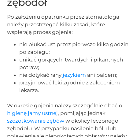
zębodół
Po założeniu opatrunku przez stomatologa
należy przestrzegać kilku zasad, które
wspierają proces gojenia:
nie płukać ust przez pierwsze kilka godzin
po zabiegu;
unikać gorących, twardych i pikantnych
potraw;
nie dotykać rany
językiem
ani palcem;
przyjmować leki zgodnie z zaleceniem
lekarza.
W okresie gojenia należy szczególnie dbać o
higienę jamy ustnej
, pomijając jednak
szczotkowanie zębów
w okolicy leczonego
zębodołu. W przypadku nasilenia bólu lub
pojawienia się niepokojących objawów należy