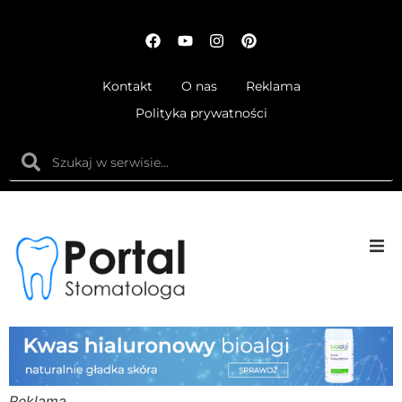
Kontakt
O nas
Reklama
Polityka prywatności
Anatom
Fizjolog
Ortodo
Reklama