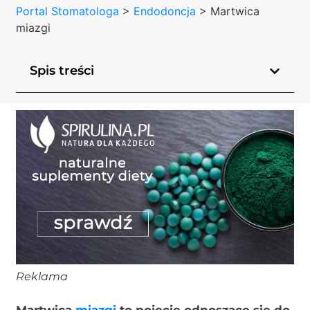
Portal Stomatologa
>
Endodoncja
>
Martwica
miazgi
Spis treści
Reklama
Martwica
miazgi
to pojęcie odnoszące się do