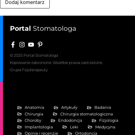
Portal
Stomatologa
© 2025 Portal Stomatologa
Kopiowanie zabronione. Wszelkie prawa zastrzeżone.
Grupa Fizjoterapeuty
Anatomia
Artykuły
Badania
Chirurgia
Chirurgia stomatologiczna
Choroby
Endodoncja
Fizjologia
Implantologia
Leki
Medycyna
Opinie i recenzje
Ortodoncja