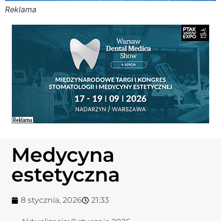
Reklama
Stomato
Stomato
Chorob
Zdrowi
Fizjoter
Medycyna
Sklep
estetyczna
Centru
8 stycznia, 2026
21:33