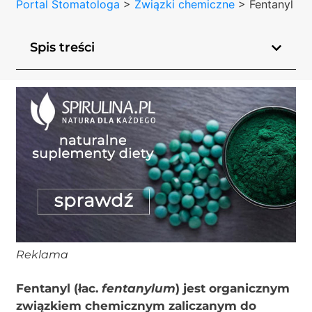
Portal Stomatologa
>
Związki chemiczne
>
Fentanyl
Spis treści
Reklama
Fentanyl (łac.
fentanylum
) jest organicznym
związkiem chemicznym zaliczanym do