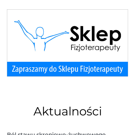
Aktualności
Ból stawu skroniowo-żuchwowego