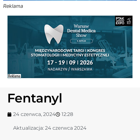
Reklama
Stomato
Stomato
Chorob
Zdrowi
Fizjoter
Fentanyl
Sklep
24 czerwca, 2024
12:28
Centru
Aktualizacja:
24 czerwca 2024