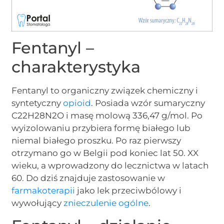
Fentanyl –
charakterystyka
Fentanyl to organiczny związek chemiczny i
syntetyczny
opioid
. Posiada wzór sumaryczny
C22H28N2O i masę molową 336,47 g/mol. Po
wyizolowaniu przybiera formę białego lub
niemal białego proszku. Po raz pierwszy
otrzymano go w Belgii pod koniec lat 50. XX
wieku, a wprowadzony do lecznictwa w latach
60. Do dziś znajduje zastosowanie w
farmakoterapii
jako lek przeciwbólowy i
wywołujący
znieczulenie ogólne
.