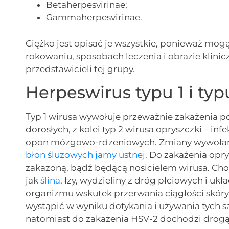
Betaherpesvirinae;
Gammaherpesvirinae.
Ciężko jest opisać je wszystkie, ponieważ m
rokowaniu, sposobach leczenia i obrazie klin
przedstawicieli tej grupy.
Herpeswirus typu 1 i typ
Typ 1 wirusa wywołuje przeważnie zakażenia po
dorosłych, z kolei typ 2 wirusa opryszczki – inf
opon mózgowo-rdzeniowych. Zmiany wywołane 
błon śluzowych jamy ustnej
. Do zakażenia opr
zakażoną, bądź będącą nosicielem wirusa. Chor
jak
ślina
, łzy, wydzieliny z dróg płciowych i u
organizmu wskutek przerwania ciągłości skóry
wystąpić w wyniku dotykania i używania tych s
natomiast do zakażenia HSV-2 dochodzi drogą