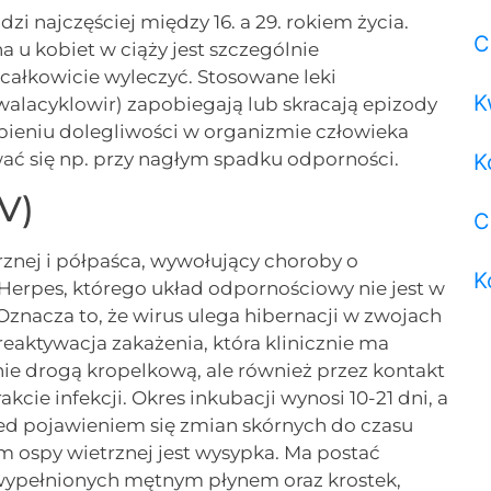
 najczęściej między 16. a 29. rokiem życia.
C
 u kobiet w ciąży jest szczególnie
 całkowicie wyleczyć. Stosowane leki
K
walacyklowir) zapobiegają lub skracają epizody
ieniu dolegliwości w organizmie człowieka
ać się np. przy nagłym spadku odporności.
K
ZV)
C
etrznej i półpaśca, wywołujący choroby o
K
 Herpes, którego układ odpornościowy nie jest w
znacza to, że wirus ulega hibernacji w zwojach
eaktywacja zakażenia, która klinicznie ma
ie drogą kropelkową, ale również przez kontakt
cie infekcji. Okres inkubacji wynosi 10-21 dni, a
rzed pojawieniem się zmian skórnych do czasu
ospy wietrznej jest wysypka. Ma postać
ypełnionych mętnym płynem oraz krostek,