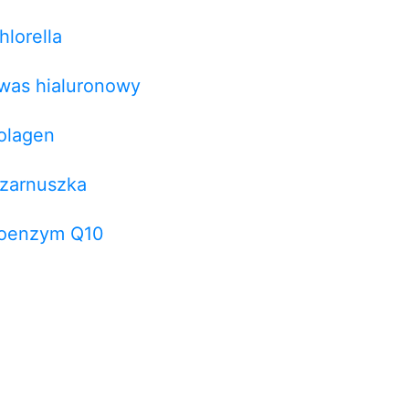
hlorella
was hialuronowy
olagen
zarnuszka
oenzym Q10