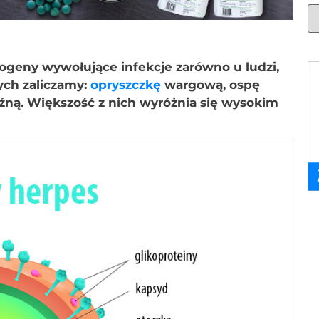
togeny wywołujące infekcje zarówno u ludzi,
nych zaliczamy:
opryszczkę
wargową, ospę
źną. Większość z nich wyróżnia się wysokim