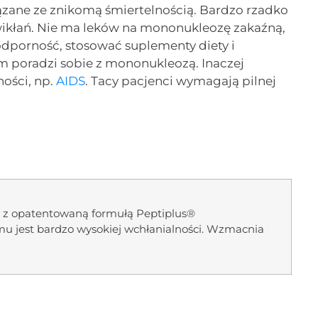
iązane ze znikomą śmiertelnością. Bardzo rzadko
wikłań. Nie ma leków na mononukleozę zakaźną,
dporność, stosować suplementy diety i
m poradzi sobie z mononukleozą. Inaczej
ości, np.
AIDS
. Tacy pacjenci wymagają pilnej
kt z opatentowaną formułą Peptiplus®
mu jest bardzo wysokiej wchłanialności. Wzmacnia