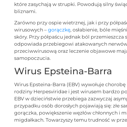
które zasychają w strupki. Powodują silny św
bliznami.
Zarówno przy ospie wietrznej, jak i przy półpa
wirusowych –
gorączkę
, osłabienie, bóle mięś
skóry. Przy półpaścu jednak ból przemieszcza si
odpowiada przebiegowi atakowanych nerwów.
przeciwwirusową oraz leczenie objawowe mają
samopoczucia.
Wirus Epsteina-Barra
Wirus Epsteina-Barra (EBV) wywołuje chorobę
rodziny Herpesviridae i jest wirusem bardzo p
EBV w dzieciństwie przebiega zazwyczaj asym
przypadku osób dorosłych pojawiają się: złe s
gorączka, powiększenie węzłów chłonnych i mi
migdałkach. Towarzyszy temu trudność w prze