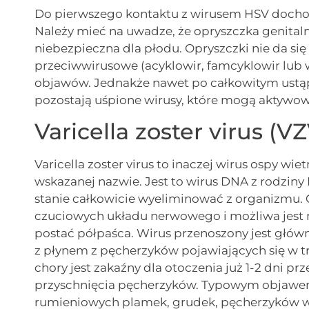
Do pierwszego kontaktu z wirusem HSV dochodzi
Należy mieć na uwadze, że opryszczka genitalna
niebezpieczna dla płodu. Opryszczki nie da się
przeciwwirusowe (acyklowir, famcyklowir lub 
objawów. Jednakże nawet po całkowitym ustąp
pozostają uśpione wirusy, które mogą aktywow
Varicella zoster virus (V
Varicella zoster virus to inaczej wirus ospy wi
wskazanej nazwie. Jest to wirus DNA z rodziny
stanie całkowicie wyeliminować z organizmu. O
czuciowych układu nerwowego i możliwa jest r
postać półpaśca. Wirus przenoszony jest główn
z płynem z pęcherzyków pojawiających się w trak
chory jest zakaźny dla otoczenia już 1-2 dni p
przyschnięcia pęcherzyków. Typowym objawem 
rumieniowych plamek, grudek, pęcherzyków w