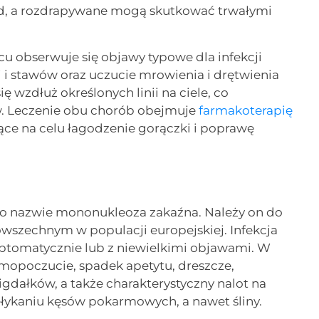
iąd, a rozdrapywane mogą skutkować trwałymi
ścu obserwuje się objawy typowe dla infekcji
ni i stawów oraz uczucie mrowienia i drętwienia
ę wzdłuż określonych linii na ciele, co
 Leczenie obu chorób obejmuje
farmakoterapię
ce na celu łagodzenie gorączki i poprawę
 o nazwie mononukleoza zakaźna. Należy on do
owszechnym w populacji europejskiej. Infekcja
ptomatycznie lub z niewielkimi objawami. W
amopoczucie, spadek apetytu, dreszcze,
gdałków, a także charakterystyczny nalot na
łykaniu kęsów pokarmowych, a nawet śliny.