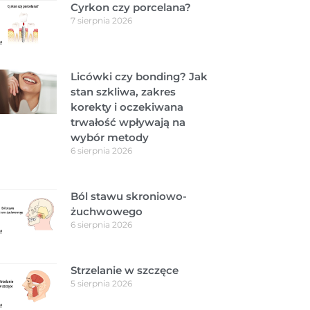
Cyrkon czy porcelana?
7 sierpnia 2026
Licówki czy bonding? Jak
stan szkliwa, zakres
korekty i oczekiwana
trwałość wpływają na
wybór metody
6 sierpnia 2026
Ból stawu skroniowo-
żuchwowego
6 sierpnia 2026
Strzelanie w szczęce
5 sierpnia 2026