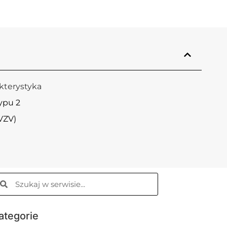
kterystyka
typu 2
(VZV)
ategorie