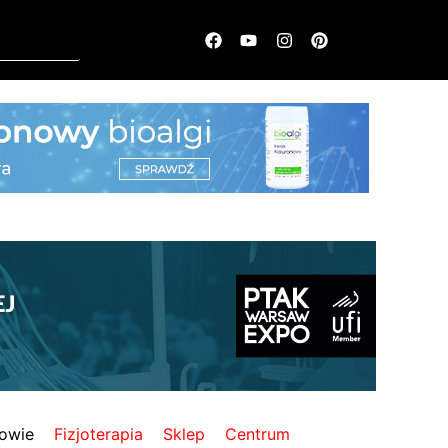
owie
Fizjoterapia
Sklep
Centrum