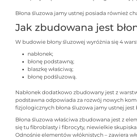
Błona śluzowa jamy ustnej posiada również ch
Jak zbudowana jest bło
W budowie błony śluzowej wyróżnia się 4 wars
nabłonek;
błonę podstawną;
blaszkę właściwą;
błonę podśluzową.
Nabłonek dodatkowo zbudowany jest z warstw: 
podstawna odpowiada za rozwój nowych komó
fizjologicznych błona śluzowa jamy ustnej jest
Błona śluzowa właściwa zbudowana jest z el
się tu fibroblasty i fibrocyty, niewielkie skup
Odnośnie elementów włóknistych – zawiera włók