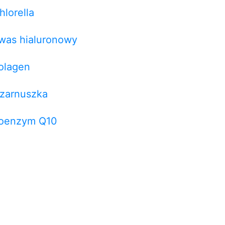
hlorella
was hialuronowy
olagen
zarnuszka
oenzym Q10