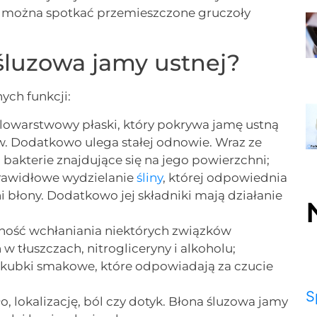
ej można spotkać przemieszczone gruczoły
śluzowa jamy ustnej?
ych funkcji:
elowarstwowy płaski, który pokrywa jamę ustną
w. Dodatkowo ulega stałej odnowie. Wraz ze
bakterie znajdujące się na jego powierzchni;
rawidłowe wydzielanie
śliny
, której odpowiednia
i błony. Dodatkowo jej składniki mają działanie
lność wchłaniania niektórych związków
 tłuszczach, nitrogliceryny i alkoholu;
j kubki smakowe, które odpowiadają za czucie
S
lokalizację, ból czy dotyk. Błona śluzowa jamy