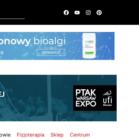
owie
Fizjoterapia
Sklep
Centrum