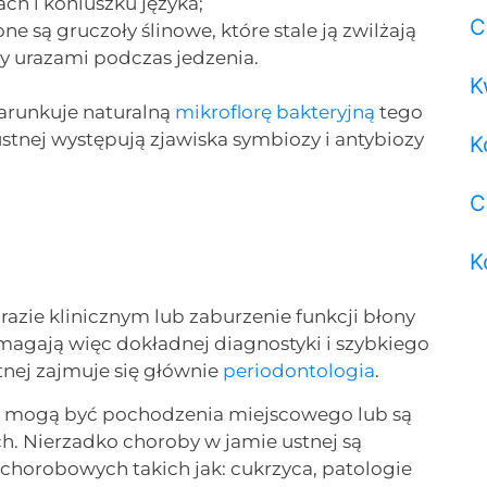
ch i koniuszku języka;
C
ne są gruczoły ślinowe, które stale ją zwilżają
y urazami podczas jedzenia.
K
arunkuje naturalną
mikroflorę bakteryjną
tego
stnej występują zjawiska symbiozy i antybiozy
K
C
K
azie klinicznym lub zaburzenie funkcji błony
magają więc dokładnej diagnostyki i szybkiego
tnej zajmuje się głównie
periodontologia
.
j mogą być pochodzenia miejscowego lub są
. Nierzadko choroby w jamie ustnej są
horobowych takich jak: cukrzyca, patologie