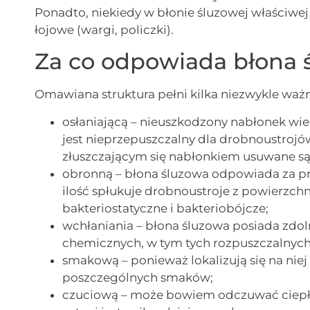
Ponadto, niekiedy w błonie śluzowej właściw
łojowe (wargi, policzki).
Za co odpowiada błona 
Omawiana struktura pełni kilka niezwykle ważn
osłaniającą – nieuszkodzony nabłonek wi
jest nieprzepuszczalny dla drobnoustrojó
złuszczającym się nabłonkiem usuwane są 
obronną – błona śluzowa odpowiada za p
ilość spłukuje drobnoustroje z powierzchn
bakteriostatyczne i bakteriobójcze;
wchłaniania – błona śluzowa posiada zdo
chemicznych, w tym tych rozpuszczalnych w
smakową – ponieważ lokalizują się na nie
poszczególnych smaków;
czuciową – może bowiem odczuwać ciepło, 