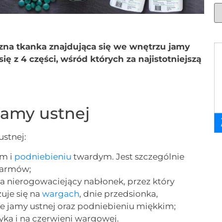
czna tkanka znajdująca się we wnętrzu jamy
 się z 4 części, wśród których za najistotniejszą
jamy ustnej
ustnej:
m i
podniebieniu
twardym. Jest szczególnie
karmów;
a nierogowaciejący nabłonek, przez który
uje się na
wargach
, dnie przedsionka,
ie jamy ustnej oraz podniebieniu miękkim;
zyka i na czerwieni wargowej.