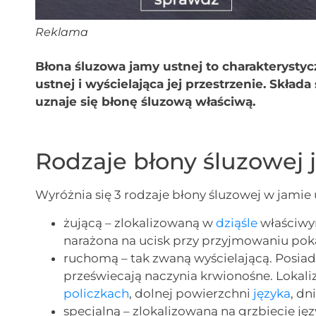
Reklama
Błona śluzowa jamy ustnej to charakterysty
ustnej i wyścielająca jej przestrzenie. Składa
uznaje się błonę śluzową właściwą.
Rodzaje błony śluzowej 
Wyróżnia się 3 rodzaje błony śluzowej w jamie 
żującą – zlokalizowaną w
dziąśle
właściwy
narażona na ucisk przy przyjmowaniu po
ruchomą – tak zwaną wyścielającą. Posiad
przeświecają naczynia krwionośne. Lokaliz
policzkach
, dolnej powierzchni
języka
, dn
specjalną – zlokalizowaną na grzbiecie ję