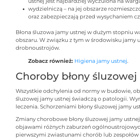
ustnej jest najbardziej wyczulona na warga
wydzielniczą – na jej obszarze rozmieszczo
oraz zabezpieczają przed wysychaniem cz
Błona śluzowa jamy ustnej w dużym stopniu w
obszaru. W związku z tym w środowisku jamy u
drobnoustrojów.
Zobacz również:
Higiena jamy ustnej
.
Choroby błony śluzowej
Wszystkie odchylenia od normy w budowie, obr
śluzowej jamy ustnej świadczą o patologii. Wy
leczenia. Schorzeniami błony śluzowej jamy us
Zmiany chorobowe błony śluzowej jamy ustne
objawami różnych zaburzeń ogólnoustrojowych
pierwszymi zwiastunami chorób lub zespołów c