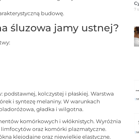
C
7 
arakterystyczną budowę.
na śluzowa jamy ustnej?
twy:
podstawnej, kolczystej i płaskiej. Warstwa
rek i syntezę melaniny. W warunkach
 bladoróżowa, gładka i wilgotna.
ementów komórkowych i włóknistych. Wyróżnia
iska limfocytów oraz komórki plazmatyczne.
na klejodajne oraz niewielkie elastyczne.