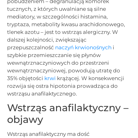
pobudzeniem – degranulacją komórek
tucznych, z których uwalniane są silne
mediatory, w szczególności histamina,
tryptaza, metabolity kwasu arachidonowego,
tlenek azotu – jest to wstrząs alergiczny. W
dalszej kolejności, zwiększając
przepuszczalność
naczyń krwionośnych
i
szybkie przemieszczanie się płynów
wewnątrznaczyniowych do przestrzeni
wewnątrznaczyniowej, powodują utratę do
35% objętości
krwi
krążącej. W konsekwencji
rozwija się ostra hipotonia prowadząca do
wstrząsu anafilaktycznego.
Wstrząs anafilaktyczny –
objawy
Wstrząs anafilaktyczny ma dość