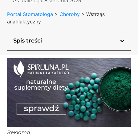
Aktualizacja:
8 sierpnia 2025
Portal Stomatologa
>
Choroby
>
Wstrząs
anafilaktyczny
Spis treści
Reklama