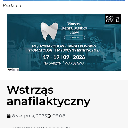
Reklama
Stomato
Stomato
Chorob
Zdrowi
Fizjoter
Wstrząs
Sklep
anafilaktyczny
Centru
8 sierpnia, 2025
06:08