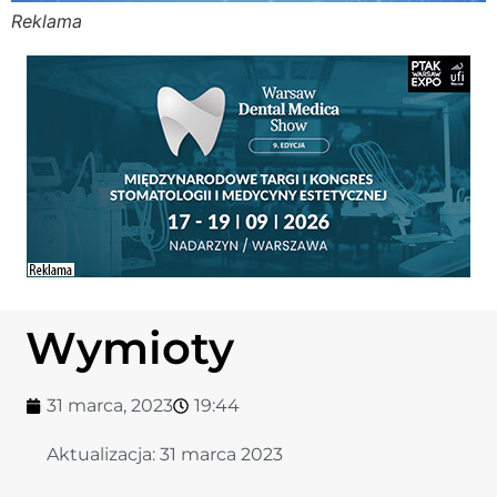
Reklama
Stomato
Stomato
Chorob
Zdrowi
Fizjoter
Wymioty
Sklep
31 marca, 2023
19:44
Centru
Aktualizacja:
31 marca 2023