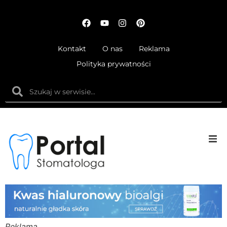
Kontakt
O nas
Reklama
Polityka prywatności
Anatom
Fizjolog
Ortodo
Reklama