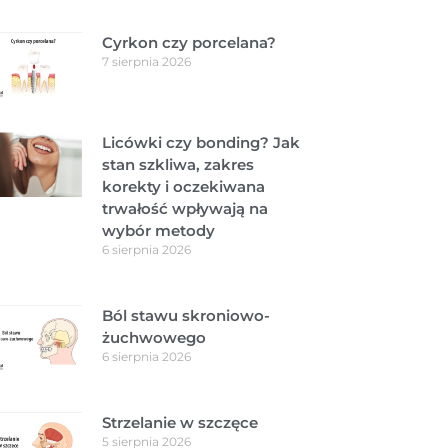
Cyrkon czy porcelana?
7 sierpnia 2026
Licówki czy bonding? Jak
stan szkliwa, zakres
korekty i oczekiwana
trwałość wpływają na
wybór metody
6 sierpnia 2026
Ból stawu skroniowo-
żuchwowego
6 sierpnia 2026
Strzelanie w szczęce
5 sierpnia 2026