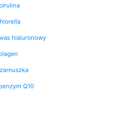
pirulina
hlorella
was hialuronowy
olagen
zarnuszka
oenzym Q10