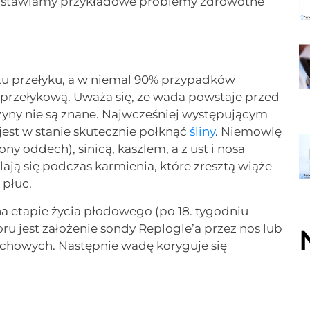
rzedstawiamy przykładowe problemy zdrowotne
tu przełyku, a w niemal 90% przypadków
przełykową. Uważa się, że wada powstaje przed
czyny nie są znane. Najwcześniej występującym
jest w stanie skutecznie połknąć
śliny
. Niemowlę
y oddech), sinicą, kaszlem, a z ust i nosa
ają się podczas karmienia, które zresztą wiąże
 płuc.
na etapie życia płodowego (po 18. tygodniu
u jest założenie sondy Replogle’a przez nos lub
dechowych. Następnie wadę koryguje się