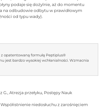
 płyny podaje się dożylnie, aż do momentu
ega na odbudowie odbytu w prawidłowym
żności od typu wady).
kt z opatentowaną formułą Peptiplus®
mu jest bardzo wysokiej wchłanialności. Wzmacnia
acz G., Atrezja przełyku, Postępy Nauk
., Współistnienie niedosłuchu z zarośnięciem