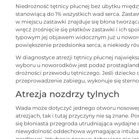
Niedrożność tętnicy płucnej bez ubytku międ
stanowiącą do 1% wszystkich wad serca. Zastawk
w miejscu zastawki znajduje się błona tworz
wręcz zrośnięcie się płatków zastawki i ich sp
typowym jej objawem widocznym już u noworo
powiększenie przedsionka serca, a niekiedy r
W diagnostyce atrezji tętnicy płucnej najwię
wyboru u noworodków jest podaż prostagland
drożności przewodu tętniczego. Jeśli dziecko 
przeprowadzenie zabiegu, wykonuje się sterno
Atrezja nozdrzy tylnych
Wada może dotyczyć jednego otworu nosowego
atrezjach, tak i tutaj przyczyny nie są znane
się błoniasta przegroda utrudniająca wydajne 
niewydolność oddechowa wymagająca intubacji