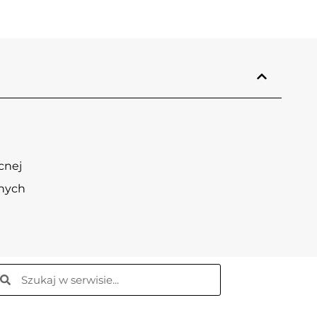
cnej
lnych