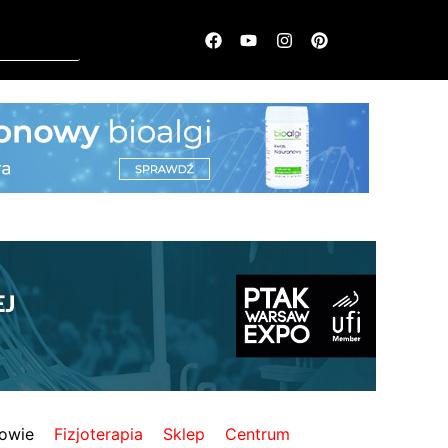
owie
Fizjoterapia
Sklep
Centrum