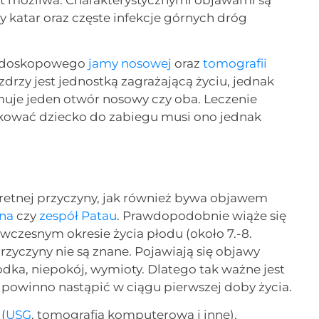
st możliwa. Charakterystycznymi objawami są
 katar oraz częste infekcje górnych dróg
endoskopowego
jamy nosowej
oraz
tomografii
drzy jest jednostką zagrażającą życiu, jednak
jmuje jeden otwór nosowy czy oba. Leczenie
fikować dziecko do zabiegu musi ono jednak
retnej przyczyny, jak również bywa objawem
na
czy
zespół Patau
. Prawdopodobnie wiąże się
wczesnym okresie życia płodu (około 7.-8.
zyczyny nie są znane. Pojawiają się objawy
odka, niepokój, wymioty. Dlatego tak ważne jest
 powinno nastąpić w ciągu pierwszej doby życia.
(
USG
, tomografia komputerowa i inne).