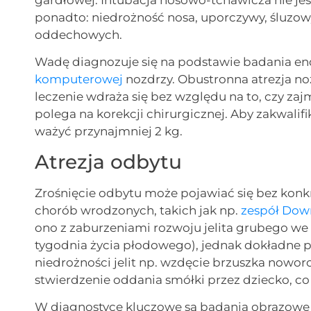
gardłowej. Intubacja nosowo-tchawicza nie je
ponadto: niedrożność nosa, uporczywy, śluzowy
oddechowych.
Wadę diagnozuje się na podstawie badania 
komputerowej
nozdrzy. Obustronna atrezja noz
leczenie wdraża się bez względu na to, czy za
polega na korekcji chirurgicznej. Aby zakwali
ważyć przynajmniej 2 kg.
Atrezja odbytu
Zrośnięcie odbytu może pojawiać się bez konk
chorób wrodzonych, takich jak np.
zespół Dow
ono z zaburzeniami rozwoju jelita grubego we 
tygodnia życia płodowego), jednak dokładne pr
niedrożności jelit np. wzdęcie brzuszka nowor
stwierdzenie oddania smółki przez dziecko, co
W diagnostyce kluczowe są badania obrazowe 