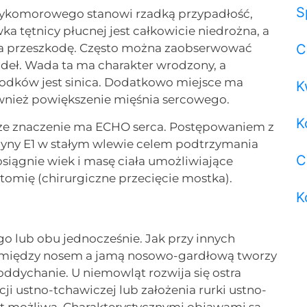
S
zykomorowego stanowi rzadką przypadłość,
a tętnicy płucnej jest całkowicie niedrożna, a
ąca przeszkodę. Często można zaobserwować
C
oideł. Wada ta ma charakter wrodzony, a
dków jest sinica. Dodatkowo miejsce ma
K
ównież powiększenie mięśnia sercowego.
K
ksze znaczenie ma ECHO serca. Postępowaniem z
yny E1 w stałym wlewie celem podtrzymania
C
osiągnie wiek i masę ciała umożliwiające
tomię (chirurgiczne przecięcie mostka).
K
 lub obu jednocześnie. Jak przy innych
. Pomiędzy nosem a jamą nosowo-gardłową tworzy
oddychanie. U niemowląt rozwija się ostra
 ustno-tchawiczej lub założenia rurki ustno-