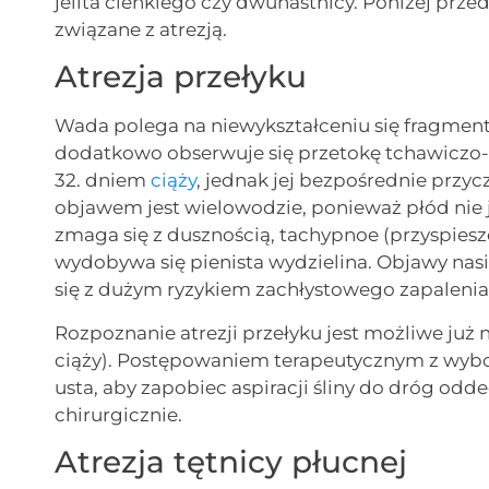
jelita cienkiego czy dwunastnicy. Poniżej p
związane z atrezją.
Atrezja przełyku
Wada polega na niewykształceniu się fragmen
dodatkowo obserwuje się przetokę tchawiczo-
32. dniem
ciąży
, jednak jej bezpośrednie przy
objawem jest wielowodzie, ponieważ płód nie 
zmaga się z dusznością, tachypnoe (przyspieszon
wydobywa się pienista wydzielina. Objawy nasil
się z dużym ryzykiem zachłystowego zapalenia
Rozpoznanie atrezji przełyku jest możliwe już 
ciąży). Postępowaniem terapeutycznym z wybor
usta, aby zapobiec aspiracji śliny do dróg od
chirurgicznie.
Atrezja tętnicy płucnej