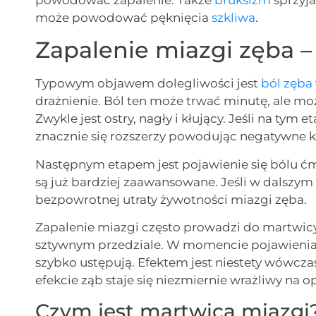
może powodować pęknięcia
szkliwa
.
Zapalenie miazgi zęba –
Typowym objawem dolegliwości jest
ból zęba
drażnienie. Ból ten może trwać minutę, ale mo
Zwykle jest ostry, nagły i kłujący. Jeśli na tym 
znacznie się rozszerzy powodując negatywne 
Następnym etapem jest pojawienie się bólu ćm
są już bardziej zaawansowane. Jeśli w dalszym 
bezpowrotnej utraty żywotności miazgi zęba.
Zapalenie miazgi często prowadzi do martwicy
sztywnym przedziale. W momencie pojawienia 
szybko ustępują. Efektem jest niestety wówcz
efekcie ząb staje się niezmiernie wrażliwy na 
Czym jest martwica miazgi