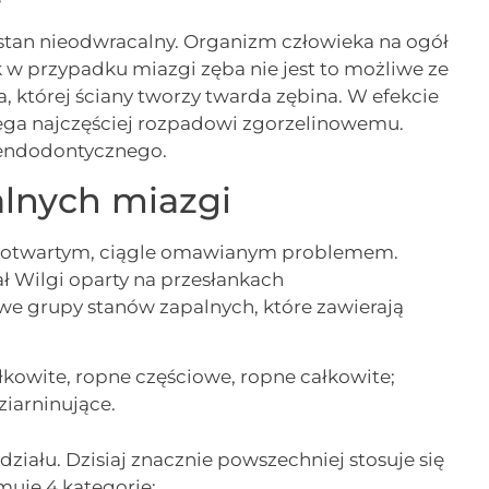
i stan nieodwracalny. Organizm człowieka na ogół
 w przypadku miazgi zęba nie jest to możliwe ze
 której ściany tworzy twarda zębina. W efekcie
ega najczęściej rozpadowi zgorzelinowemu.
a endodontycznego.
alnych miazgi
ż otwartym, ciągle omawianym problemem.
ł Wilgi oparty na przesłankach
e grupy stanów zapalnych, które zawierają
łkowite, ropne częściowe, ropne całkowite;
ziarninujące.
działu. Dzisiaj znacznie powszechniej stosuje się
muje 4 kategorie: