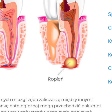
S
C
K
K
C
K
nych miazgi zęba zalicza się między innymi
zonkę patologiczną) mogą przechodzić bakterie i
a powstawaniu stanów zapalnych, ponieważ