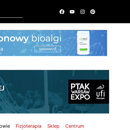
owie
Fizjoterapia
Sklep
Centrum