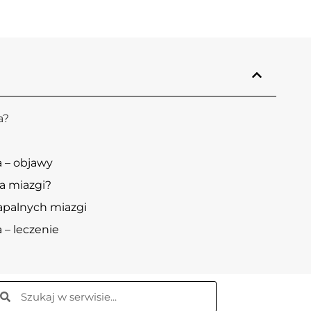
a?
a – objawy
a miazgi?
zapalnych miazgi
 – leczenie