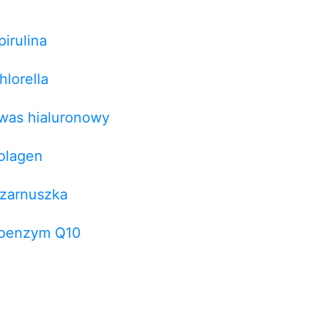
pirulina
hlorella
was hialuronowy
olagen
zarnuszka
oenzym Q10