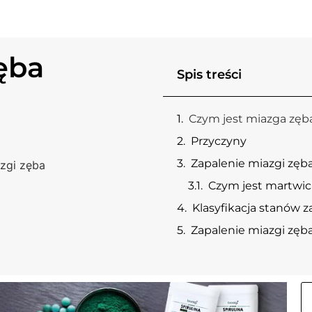
ęba
Spis treści
Czym jest miazga zęb
Przyczyny
Zapalenie miazgi zęb
azgi zęba
Czym jest martwic
Klasyfikacja stanów 
Zapalenie miazgi zęba