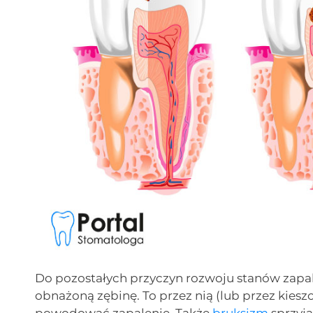
Do pozostałych przyczyn rozwoju stanów zapal
obnażoną zębinę. To przez nią (lub przez kies
powodować zapalenie. Także
bruksizm
sprzyj