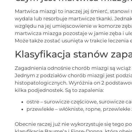
Martwica miazgi to inaczej jej śmierć, stanow
wydala lub resorbuje martwicze tkanki. Jednak
względu na jej umiejscowienie w komorze zęba,
martwicza miazga pozostaje w jamie zęba i ul
Może także zostać usunięta w trakcie leczeni
Klasyfikacja stanów zap
Zagadnienia odnośnie chorób miazgi są wcią
Jednym z podziałów chorób miazgi jest podzia
histopatologicznych. Wyróżnia on 2 podstawow
kilka podjednostek. Są to zapalenia:
ostre – surowicze częściowe, surowicze ca
przewlekłe – włókniste, ropne, przewlekłe 
Obecnie raczej już nie wykorzystuje się tego po
klasyfikację Baume’a i Fiore-Donna, która obej