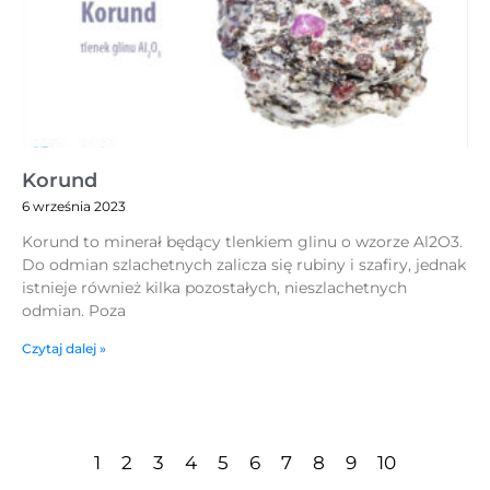
Korund
6 września 2023
Korund to minerał będący tlenkiem glinu o wzorze Al2O3.
Do odmian szlachetnych zalicza się rubiny i szafiry, jednak
istnieje również kilka pozostałych, nieszlachetnych
odmian. Poza
Czytaj dalej »
1
2
3
4
5
6
7
8
9
10