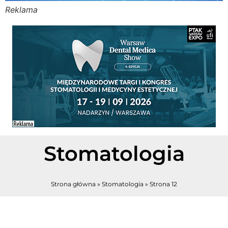
Reklama
Stomato
Stomato
Chorob
Zdrowi
Fizjoter
Stomatologia
Sklep
Strona główna
»
Stomatologia
»
Strona 12
Centru