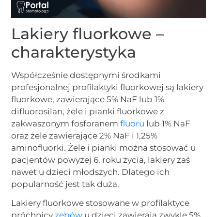
Lakiery fluorkowe –
charakterystyka
Współcześnie dostępnymi środkami
profesjonalnej profilaktyki fluorkowej są lakiery
fluorkowe, zawierające 5% NaF lub 1%
difluorosilan, żele i pianki fluorkowe z
zakwaszonym fosforanem
fluoru
lub 1% NaF
oraz żele zawierające 2% NaF i 1,25%
aminofluorki. Żele i pianki można stosować u
pacjentów powyżej 6. roku życia, lakiery zaś
nawet u dzieci młodszych. Dlatego ich
popularność jest tak duża.
Lakiery fluorkowe stosowane w profilaktyce
próchnicy
zębów
u dzieci zawierają zwykle 5%