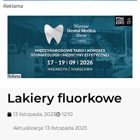
Reklama
Stomato
Stomato
Chorob
Zdrowi
Fizjoter
Lakiery fluorkowe
Sklep
13 listopada, 2023
12:10
Centru
Aktualizacja:
13 listopada 2023