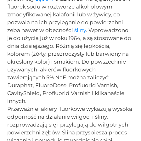
fluorek sodu w roztworze alkoholowym
zmodyfikowanej kalafonii lub w żywicy, co
pozwala na ich przyleganie do powierzchni
zęba nawet w obecności
śliny
. Wprowadzono
je do użycia już w roku 1964, a są stosowane do
dnia dzisiejszego. Różnią się lepkością,
kolorem (żółty, przezroczysty lub barwiony na
określony kolor) i smakiem. Do powszechnie
używanych lakierów fluorkowych
zawierających 5% NaF można zaliczyć:
Duraphat, FluoroDose, Profluorid Varnish,
CavityShield, Profluorid Varnish i kilkanaście
innych.
Przeważnie lakiery fluorkowe wykazują wysoką
odporność na działanie wilgoci i śliny,
rozprowadzają się i przylegają do wilgotnych
powierzchni zębów. Ślina przyspiesza proces
wiązania i powoduje stwardnienie całej