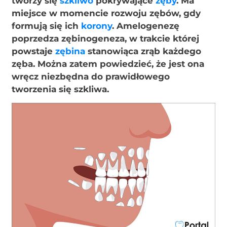
tworzy się
szkliwo
pokrywające
zęby
. Ma
miejsce w momencie rozwoju zębów, gdy
formują się ich
korony
. Amelogenezę
poprzedza zębinogeneza, w trakcie której
powstaje
zębina
stanowiąca zrąb każdego
zęba. Można zatem powiedzieć, że jest ona
wręcz niezbędna do prawidłowego
tworzenia się szkliwa.