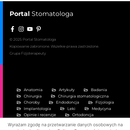
Portal
Stomatologa
© 2025 Portal Stomatologa
Kopiowanie zabronione. Wszelkie prawa zastrzeżone.
Grupa Fizjoterapeuty
Anatomia
Artykuły
Badania
Chirurgia
Chirurgia stomatologiczna
Choroby
Endodoncja
Fizjologia
Implantologia
Leki
Medycyna
Opinie i recenzje
Ortodoncja
Periodontologia
Pierwiastki
Wyrażam zgodę na przetwarzanie danych osobowych na
Protetyka stomatologiczna