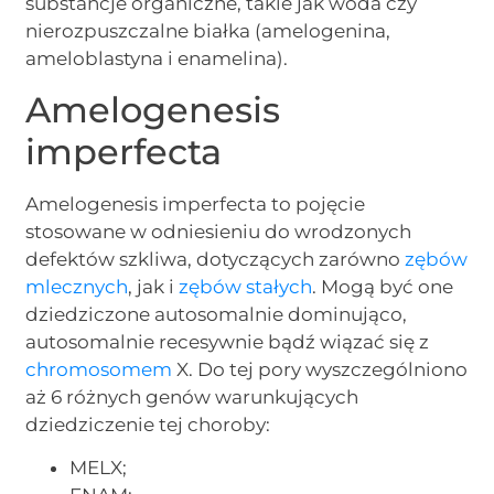
substancje organiczne, takie jak woda czy
nierozpuszczalne białka (amelogenina,
ameloblastyna i enamelina).
Amelogenesis
imperfecta
Amelogenesis imperfecta to pojęcie
stosowane w odniesieniu do wrodzonych
defektów szkliwa, dotyczących zarówno
zębów
mlecznych
, jak i
zębów stałych
. Mogą być one
dziedziczone autosomalnie dominująco,
autosomalnie recesywnie bądź wiązać się z
chromosomem
X. Do tej pory wyszczególniono
aż 6 różnych genów warunkujących
dziedziczenie tej choroby:
MELX;