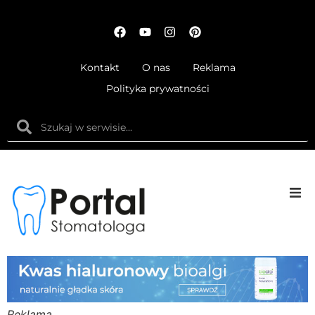
Kontakt
O nas
Reklama
Polityka prywatności
Anatom
Fizjolog
Ortodo
Reklama