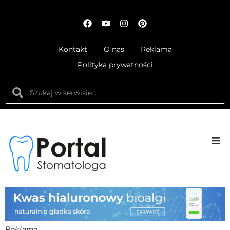
Kontakt
O nas
Reklama
Polityka prywatności
Anatom
Fizjolog
Ortodo
Reklama