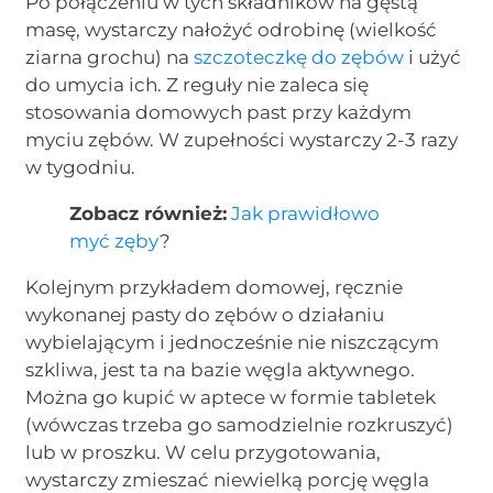
Po połączeniu w tych składników na gęstą
masę, wystarczy nałożyć odrobinę (wielkość
ziarna grochu) na
szczoteczkę do zębów
i użyć
do umycia ich. Z reguły nie zaleca się
stosowania domowych past przy każdym
myciu zębów. W zupełności wystarczy 2-3 razy
w tygodniu.
Zobacz również:
Jak prawidłowo
myć zęby
?
Kolejnym przykładem domowej, ręcznie
wykonanej pasty do zębów o działaniu
wybielającym i jednocześnie nie niszczącym
szkliwa, jest ta na bazie węgla aktywnego.
Można go kupić w aptece w formie tabletek
(wówczas trzeba go samodzielnie rozkruszyć)
lub w proszku. W celu przygotowania,
wystarczy zmieszać niewielką porcję węgla