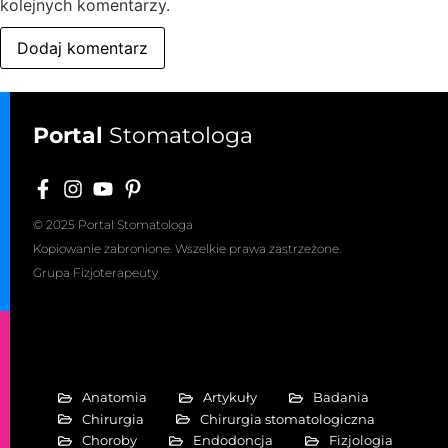
kolejnych komentarzy.
Portal
Stomatologa
© 2025 Portal Stomatologa
Kopiowanie zabronione. Wszelkie prawa zastrzeżone.
Grupa Fizjoterapeuty
Anatomia
Artykuły
Badania
Chirurgia
Chirurgia stomatologiczna
Choroby
Endodoncja
Fizjologia