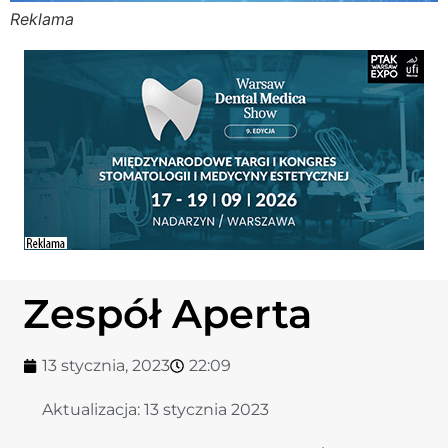
Reklama
Stomato
Stomato
Chorob
Zdrowi
Fizjoter
Zespół Aperta
Sklep
13 stycznia, 2023
22:09
Centru
Aktualizacja:
13 stycznia 2023