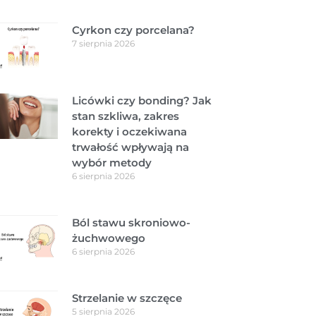
Cyrkon czy porcelana?
7 sierpnia 2026
Licówki czy bonding? Jak
stan szkliwa, zakres
korekty i oczekiwana
trwałość wpływają na
wybór metody
6 sierpnia 2026
Ból stawu skroniowo-
żuchwowego
6 sierpnia 2026
Strzelanie w szczęce
5 sierpnia 2026