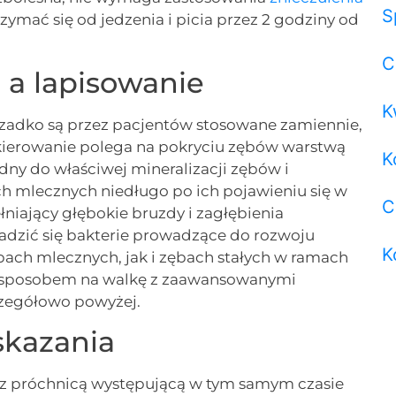
S
zymać się od jedzenia i picia przez 2 godziny od
C
 a lapisowanie
K
rzadko są przez pacjentów stosowane zamiennie,
akierowanie polega na pokryciu zębów warstwą
K
dny do właściwej mineralizacji zębów i
ach mlecznych niedługo po ich pojawieniu się w
C
niający głębokie bruzdy i zagłębienia
dzić się bakterie prowadzące do rozwoju
K
bach mlecznych, jak i zębach stałych w ramach
est sposobem na walkę z zaawansowanymi
czegółowo powyżej.
skazania
 z próchnicą występującą w tym samym czasie