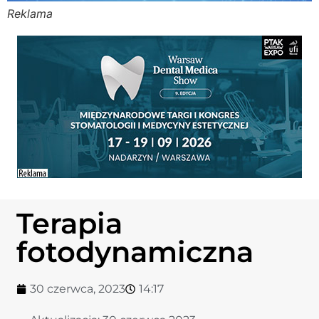
Reklama
Stomato
Stomato
Chorob
Zdrowi
Fizjoter
Terapia
Sklep
fotodynamiczna
Centru
30 czerwca, 2023
14:17