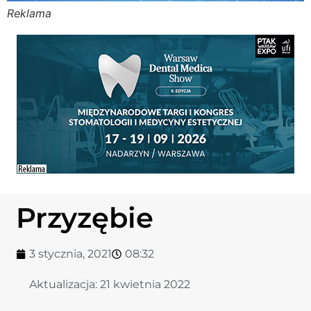
Reklama
Stomato
Stomato
Chorob
Zdrowi
Fizjoter
Przyzębie
Sklep
3 stycznia, 2021
08:32
Centru
Aktualizacja:
21 kwietnia 2022