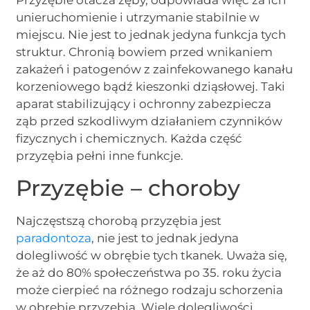
Przyzębie otacza zęby, odpowiada więc za ich
unieruchomienie i utrzymanie stabilnie w
miejscu. Nie jest to jednak jedyna funkcja tych
struktur. Chronią bowiem przed wnikaniem
zakażeń i patogenów z zainfekowanego kanału
korzeniowego bądź kieszonki dziąsłowej. Taki
aparat stabilizujący i ochronny zabezpiecza
ząb przed szkodliwym działaniem czynników
fizycznych i chemicznych. Każda część
przyzębia pełni inne funkcje.
Przyzębie – choroby
Najczęstszą chorobą przyzębia jest
paradontoza
, nie jest to jednak jedyna
dolegliwość w obrębie tych tkanek. Uważa się,
że aż do 80% społeczeństwa po 35. roku życia
może cierpieć na różnego rodzaju schorzenia
w obrębie przyzębia. Wiele dolegliwości