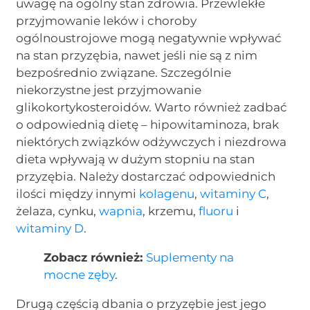
uwagę na ogólny stan zdrowia. Przewlekłe
przyjmowanie leków i choroby
ogólnoustrojowe mogą negatywnie wpływać
na stan przyzębia, nawet jeśli nie są z nim
bezpośrednio związane. Szczególnie
niekorzystne jest przyjmowanie
glikokortykosteroidów. Warto również zadbać
o odpowiednią dietę – hipowitaminoza, brak
niektórych związków odżywczych i niezdrowa
dieta wpływają w dużym stopniu na stan
przyzębia. Należy dostarczać odpowiednich
ilości między innymi
kolagenu
,
witaminy C
,
żelaza, cynku,
wapnia
, krzemu,
fluoru
i
witaminy D
.
Zobacz również:
Suplementy na
mocne zęby
.
Drugą częścią dbania o przyzębie jest jego